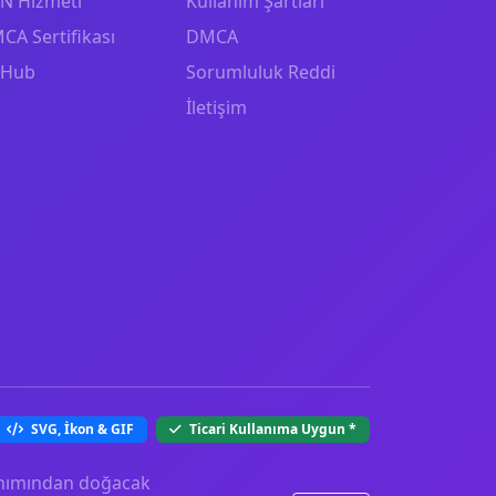
N Hizmeti
Kullanım Şartları
CA Sertifikası
DMCA
tHub
Sorumluluk Reddi
İletişim
SVG, İkon & GIF
Ticari Kullanıma Uygun
*
llanımından doğacak