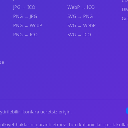
CD
JPG → ICO
WebP → ICO
DM
PNG → JPG
SVG → PNG
Gi
PNG → WebP
SVG → WebP
PNG → ICO
SVG → ICO
ze
ştirilebilir ikonlara ücretsiz erişin.
mülkiyet haklarını garanti etmez. Tüm kullanıcılar içerik ku