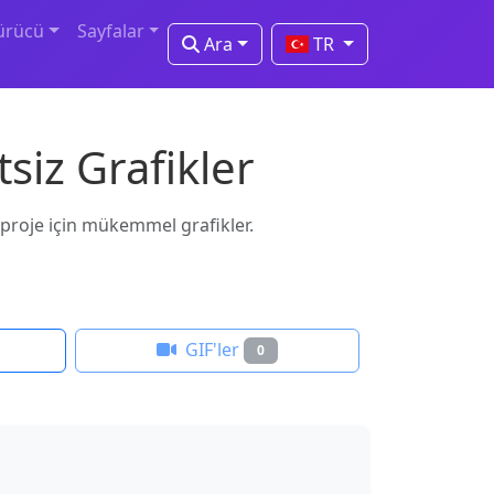
ürücü
Sayfalar
Ara
TR
siz Grafikler
er proje için mükemmel grafikler.
GIF'ler
0