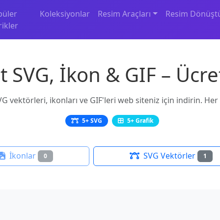
püler
Koleksiyonlar
Resim Araçları
Resim Dönüşt
rikler
et SVG, İkon & GIF – Ücret
VG vektörleri, ikonları ve GIF'leri web siteniz için indirin. H
5+ SVG
5+ Grafik
İkonlar
SVG Vektörler
0
1