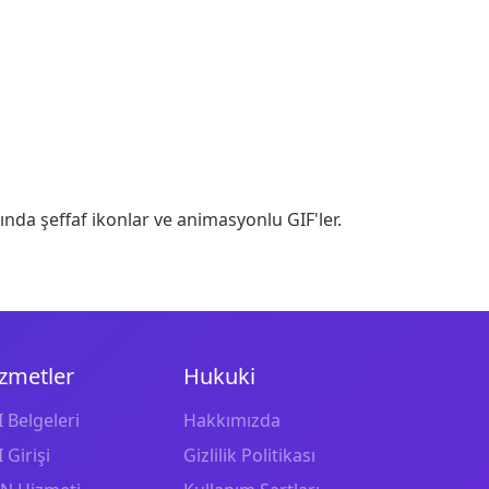
ında şeffaf ikonlar ve animasyonlu GIF'ler.
zmetler
Hukuki
 Belgeleri
Hakkımızda
 Girişi
Gizlilik Politikası