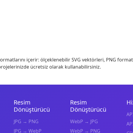
ormatlarını içerir: ölçeklenebilir SVG vektörleri, PNG format
projelerinizde ücretsiz olarak kullanabilirsiniz.
Resim
Resim
Hi
Dönüştürücü
Dönüştürücü
API
JPG → PNG
WebP → JPG
API
JPG → WebP
WebP → PNG