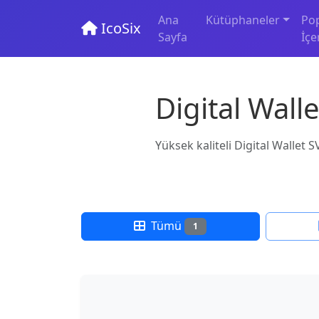
Ana
Kütüphaneler
Po
IcoSix
Sayfa
İçe
Digital Wall
Yüksek kaliteli Digital Wallet S
Tümü
1