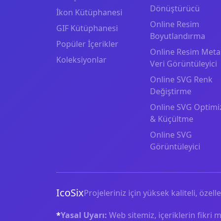
Dönüştürücü
İkon Kütüphanesi
Online Resim
GIF Kütüphanesi
Boyutlandırma
Popüler İçerikler
Online Resim Meta
Koleksiyonlar
Veri Görüntüleyici
Online SVG Renk
Değiştirme
Online SVG Optimi
& Küçültme
Online SVG
Görüntüleyici
IcoSix
Projeleriniz için yüksek kaliteli, özelle
*
Yasal Uyarı:
Web sitemiz, içeriklerin fikri 