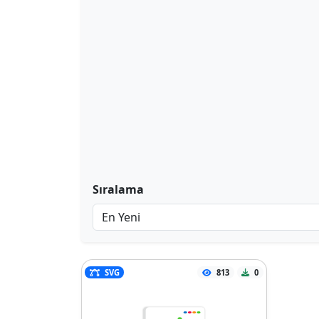
Sıralama
SVG
813
0