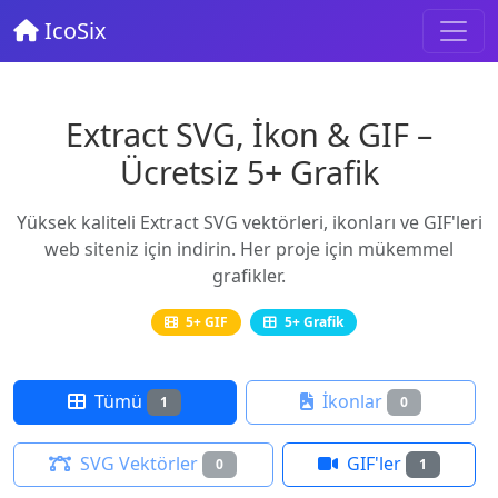
IcoSix
Extract SVG, İkon & GIF –
Ücretsiz 5+ Grafik
Yüksek kaliteli Extract SVG vektörleri, ikonları ve GIF'leri
web siteniz için indirin. Her proje için mükemmel
grafikler.
5+ GIF
5+ Grafik
Tümü
İkonlar
1
0
SVG Vektörler
GIF'ler
0
1