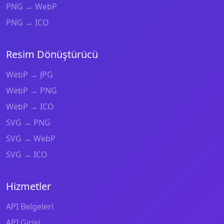
PNG → WebP
PNG → ICO
Resim Dönüştürücü
WebP → JPG
WebP → PNG
WebP → ICO
SVG → PNG
SVG → WebP
SVG → ICO
Hizmetler
API Belgeleri
API Girişi