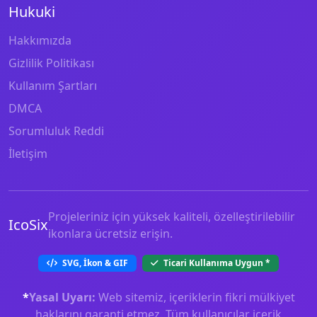
Hukuki
Hakkımızda
Gizlilik Politikası
Kullanım Şartları
DMCA
Sorumluluk Reddi
İletişim
Projeleriniz için yüksek kaliteli, özelleştirilebilir
IcoSix
ikonlara ücretsiz erişin.
SVG, İkon & GIF
Ticari Kullanıma Uygun
*
*
Yasal Uyarı:
Web sitemiz, içeriklerin fikri mülkiyet
haklarını garanti etmez. Tüm kullanıcılar içerik