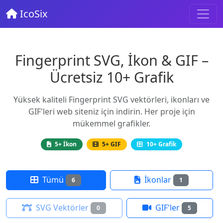
IcoSix
Fingerprint SVG, İkon & GIF –
Ücretsiz 10+ Grafik
Yüksek kaliteli Fingerprint SVG vektörleri, ikonları ve
GIF'leri web siteniz için indirin. Her proje için
mükemmel grafikler.
5+ İkon
5+ GIF
10+ Grafik
Tümü
İkonlar
6
1
SVG Vektörler
GIF'ler
0
5