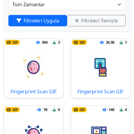
Filtreleri Uygula
Filtreleri Temizle
GIF
964
3
GIF
26.3B
1
Fingerprint Scan GIF
Fingerprint Scan GIF
GIF
1B
0
GIF
14B
4