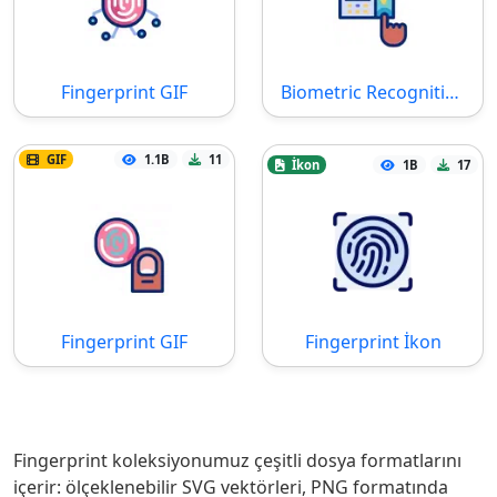
Fingerprint GIF
Biometric Recognition GIF
GIF
1.1B
11
İkon
1B
17
Fingerprint GIF
Fingerprint İkon
Fingerprint koleksiyonumuz çeşitli dosya formatlarını
içerir: ölçeklenebilir SVG vektörleri, PNG formatında