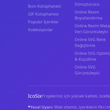
Dönüştürücü
İkon Kütüphanesi
Online Resim
GIF Kütüphanesi
Boyutlandırma
Popüler İçerikler
Online Resim Meta
Koleksiyonlar
Veri Görüntüleyici
Online SVG Renk
Değiştirme
Online SVG Optimi
& Küçültme
Online SVG
Görüntüleyici
IcoSix
Projeleriniz için yüksek kaliteli, özelle
*
Yasal Uyarı:
Web sitemiz, içeriklerin fikri 