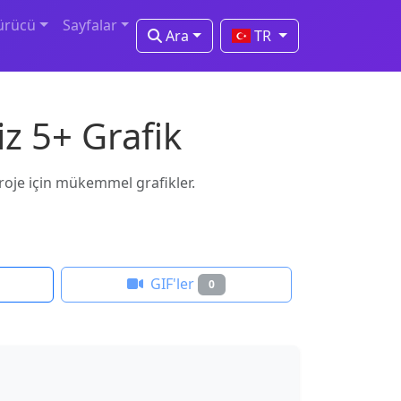
ürücü
Sayfalar
Ara
TR
z 5+ Grafik
 proje için mükemmel grafikler.
GIF'ler
0