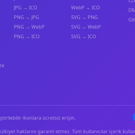
CD
JPG → ICO
WebP → ICO
DM
PNG → JPG
SVG → PNG
Gi
PNG → WebP
SVG → WebP
PNG → ICO
SVG → ICO
ze
ştirilebilir ikonlara ücretsiz erişin.
mülkiyet haklarını garanti etmez. Tüm kullanıcılar içerik ku