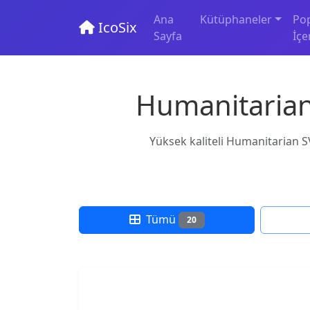
Ana
Kütüphaneler
Po
IcoSix
Sayfa
İçe
Humanitarian 
Yüksek kaliteli Humanitarian SVG
Tümü
20