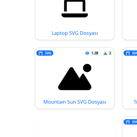
Laptop SVG Dosyası
SVG
1.2B
2
SV
Mountain Sun SVG Dosyası
T
SV