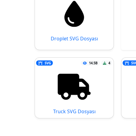
Droplet SVG Dosyası
SVG
14.5B
4
SV
Truck SVG Dosyası