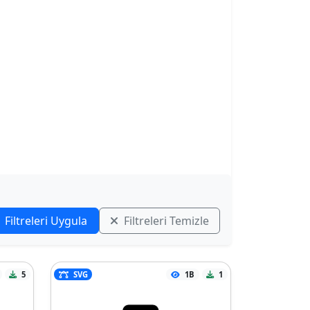
Filtreleri Uygula
Filtreleri Temizle
5
SVG
1B
1