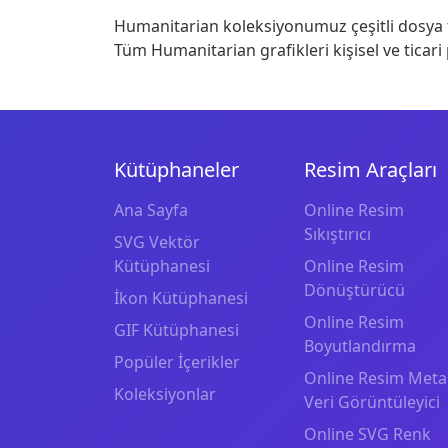
Humanitarian koleksiyonumuz çeşitli dosya fo
Tüm Humanitarian grafikleri kişisel ve ticari 
Kütüphaneler
Resim Araçları
Ana Sayfa
Online Resim
Sıkıştırıcı
SVG Vektör
Kütüphanesi
Online Resim
Dönüştürücü
İkon Kütüphanesi
Online Resim
GIF Kütüphanesi
Boyutlandırma
Popüler İçerikler
Online Resim Meta
Koleksiyonlar
Veri Görüntüleyici
Online SVG Renk