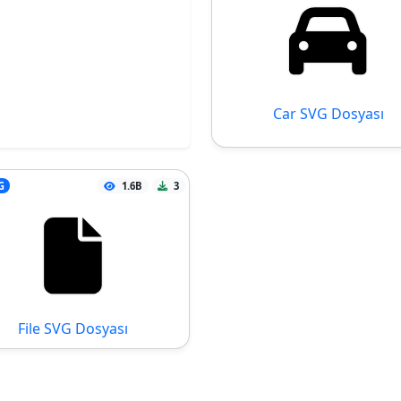
Car SVG Dosyası
G
1.6B
3
File SVG Dosyası