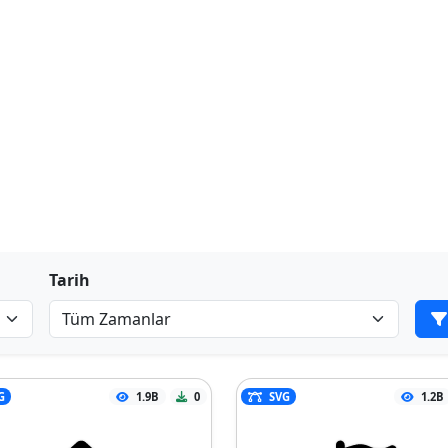
Tarih
G
1.9B
0
SVG
1.2B