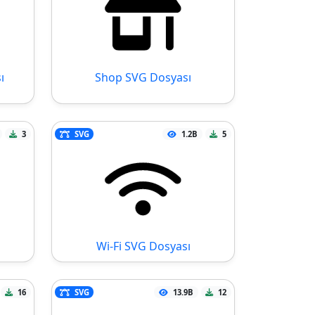
ı
Shop SVG Dosyası
3
SVG
1.2B
5
Wi-Fi SVG Dosyası
16
SVG
13.9B
12