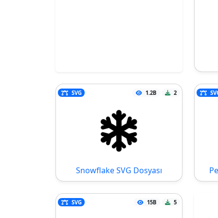
SVG
1.2B
2
SV
Snowflake SVG Dosyası
Pe
SVG
15B
5