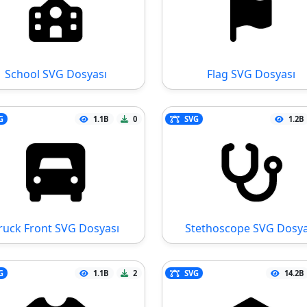
School SVG Dosyası
Flag SVG Dosyası
G
1.1B
0
SVG
1.2B
ruck Front SVG Dosyası
Stethoscope SVG Dosya
G
1.1B
2
SVG
14.2B