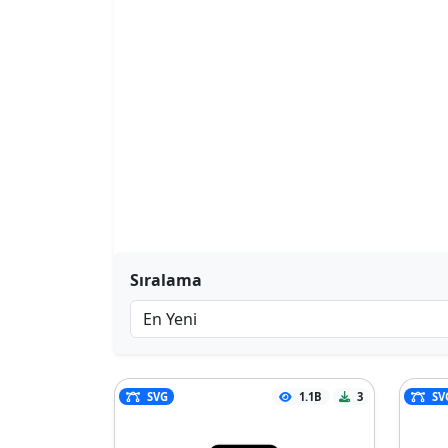
Sıralama
SVG
1.1B
3
SV