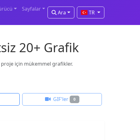
ürücü
Sayfalar
Ara
TR
siz 20+ Grafik
er proje için mükemmel grafikler.
GIF'ler
0