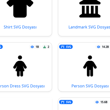
Shirt SVG Dosyası
Landmark SVG Dosyas
G
1B
2
SVG
14.2B
rson Dress SVG Dosyası
Person SVG Dosyası
SVG
15.6B