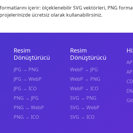
rmatlarını içerir: ölçeklenebilir SVG vektörleri, PNG format
projelerinizde ücretsiz olarak kullanabilirsiniz.
Resim
Resim
Hi
Dönüştürücü
Dönüştürücü
API
JPG → PNG
WebP → JPG
API
JPG → WebP
WebP → PNG
CD
JPG → ICO
WebP → ICO
DM
PNG → JPG
SVG → PNG
Gi
PNG → WebP
SVG → WebP
PNG → ICO
SVG → ICO