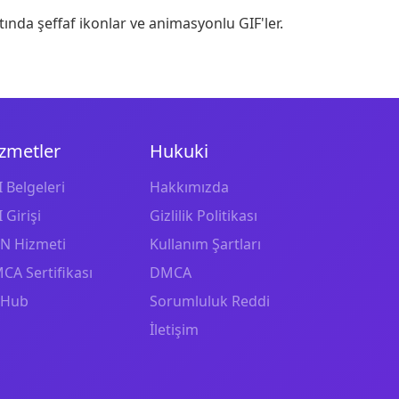
ında şeffaf ikonlar ve animasyonlu GIF'ler.
zmetler
Hukuki
 Belgeleri
Hakkımızda
 Girişi
Gizlilik Politikası
N Hizmeti
Kullanım Şartları
CA Sertifikası
DMCA
tHub
Sorumluluk Reddi
İletişim