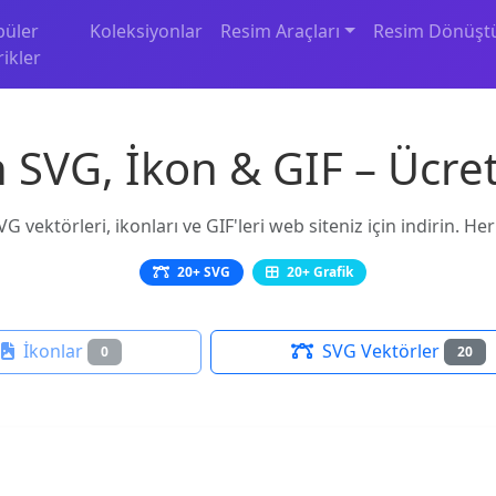
püler
Koleksiyonlar
Resim Araçları
Resim Dönüşt
rikler
SVG, İkon & GIF – Ücret
 vektörleri, ikonları ve GIF'leri web siteniz için indirin. H
20+ SVG
20+ Grafik
İkonlar
SVG Vektörler
0
20