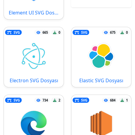
Element UI SVG Dosyası
SVG
665
0
SVG
675
0
Electron SVG Dosyası
Elastic SVG Dosyası
SVG
734
2
SVG
684
1