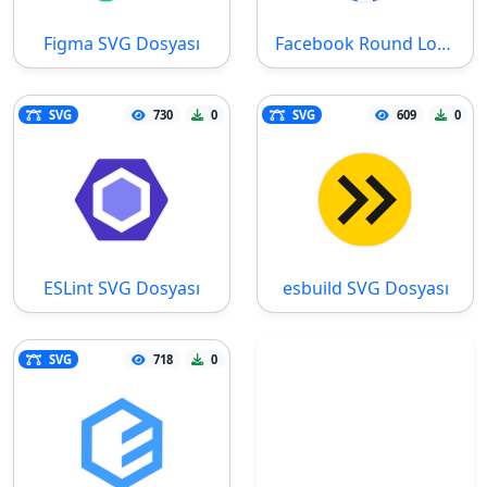
Figma SVG Dosyası
Facebook Round Logo SVG Dosyası
SVG
730
0
SVG
609
0
ESLint SVG Dosyası
esbuild SVG Dosyası
SVG
718
0