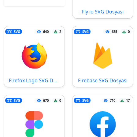
Fly io SVG Dosyası
SVG
640
2
SVG
635
0
Firefox Logo SVG Dosyası
Firebase SVG Dosyası
SVG
670
0
SVG
710
17