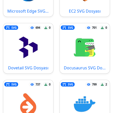
Microsoft Edge SVG Dosyası
EC2 SVG Dosyası
SVG
694
0
SVG
701
0
Dovetail SVG Dosyası
Docusaurus SVG Dosyası
SVG
737
0
SVG
799
2