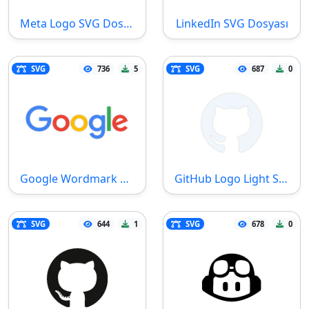
Meta Logo SVG Dosyası
LinkedIn SVG Dosyası
SVG
736
5
SVG
687
0
Google Wordmark SVG Dosyası
GitHub Logo Light SVG Dosyası
SVG
644
1
SVG
678
0