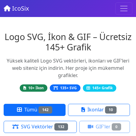
IcoSix
Logo SVG, İkon & GIF – Ücretsiz
145+ Grafik
Yüksek kaliteli Logo SVG vektörleri, ikonları ve GIF'leri
web siteniz için indirin. Her proje için mükemmel
grafikler.
10+ İkon
135+ SVG
145+ Grafik
Tümü
İkonlar
142
10
SVG Vektörler
GIF'ler
132
0