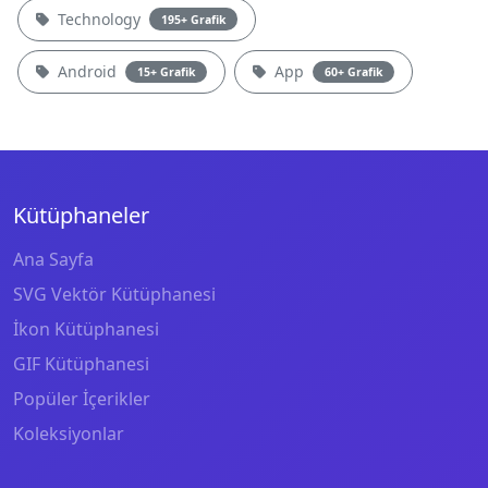
Technology
195+ Grafik
Android
App
15+ Grafik
60+ Grafik
Kütüphaneler
Ana Sayfa
SVG Vektör Kütüphanesi
İkon Kütüphanesi
GIF Kütüphanesi
Popüler İçerikler
Koleksiyonlar