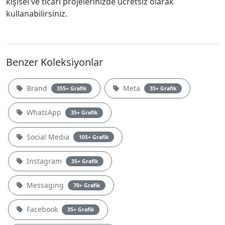
kişisel ve ticari projelerinizde ücretsiz olarak
kullanabilirsiniz.
Benzer Koleksiyonlar
Brand
Meta
355+ Grafik
35+ Grafik
WhatsApp
35+ Grafik
Social Media
105+ Grafik
Instagram
35+ Grafik
Messaging
70+ Grafik
Facebook
35+ Grafik