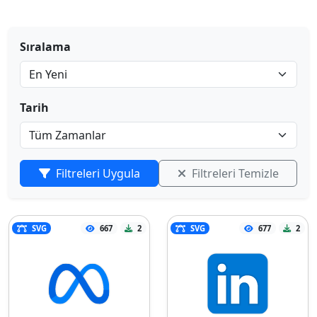
Sıralama
Tarih
Filtreleri Uygula
Filtreleri Temizle
SVG
667
2
SVG
677
2