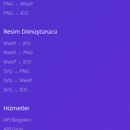
PNG → WebP
PNG → ICO
Resim Dönüştürücü
WebP → JPG
WebP → PNG
WebP → ICO
SVG → PNG
SVG → WebP
SVG → ICO
Hizmetler
API Belgeleri
API Girişi