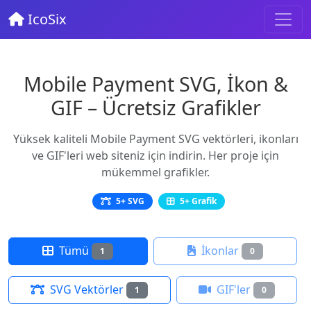
IcoSix
Mobile Payment SVG, İkon &
GIF – Ücretsiz Grafikler
Yüksek kaliteli Mobile Payment SVG vektörleri, ikonları
ve GIF'leri web siteniz için indirin. Her proje için
mükemmel grafikler.
5+ SVG
5+ Grafik
Tümü
İkonlar
1
0
SVG Vektörler
GIF'ler
1
0