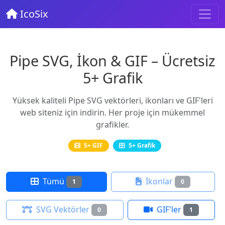
IcoSix
Pipe SVG, İkon & GIF – Ücretsiz
5+ Grafik
Yüksek kaliteli Pipe SVG vektörleri, ikonları ve GIF'leri
web siteniz için indirin. Her proje için mükemmel
grafikler.
5+ GIF
5+ Grafik
Tümü
İkonlar
1
0
SVG Vektörler
GIF'ler
0
1