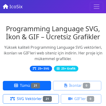
IcoSix
Programming Language SVG,
İkon & GIF – Ücretsiz Grafikler
Yüksek kaliteli Programming Language SVG vektörleri,
ikonları ve GIF'leri web siteniz için indirin. Her proje için
mükemmel grafikler.
25+ SVG
25+ Grafik
Tümü
İkonlar
21
0
SVG Vektörler
GIF'ler
21
0