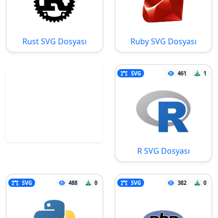
Rust SVG Dosyası
Ruby SVG Dosyası
SVG
461
1
R SVG Dosyası
SVG
488
0
SVG
382
0