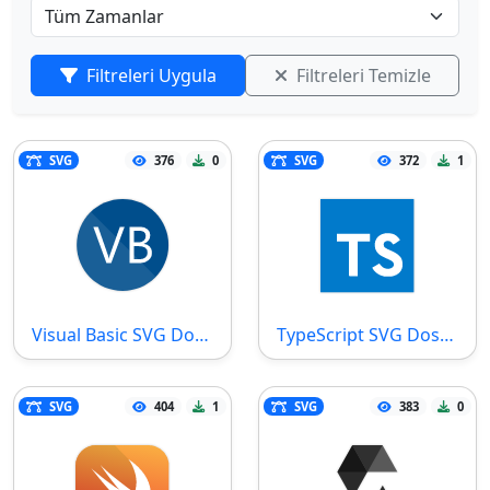
Filtreleri Uygula
Filtreleri Temizle
SVG
376
0
SVG
372
1
Visual Basic SVG Dosyası
TypeScript SVG Dosyası
SVG
404
1
SVG
383
0