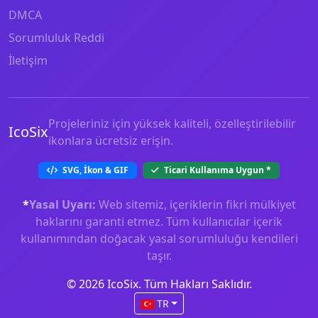
DMCA
Sorumluluk Reddi
İletişim
Projeleriniz için yüksek kaliteli, özelleştirilebilir
IcoSix
ikonlara ücretsiz erişin.
SVG, İkon & GIF
Ticari Kullanıma Uygun
*
*
Yasal Uyarı:
Web sitemiz, içeriklerin fikri mülkiyet
haklarını garanti etmez. Tüm kullanıcılar içerik
kullanımından doğacak yasal sorumluluğu kendileri
taşır.
© 2026 IcoSix. Tüm Hakları Saklıdır.
TR