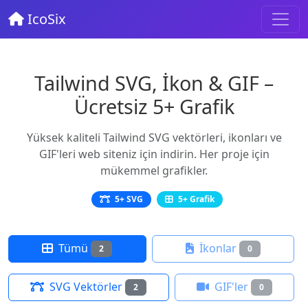
IcoSix
Tailwind SVG, İkon & GIF –
Ücretsiz 5+ Grafik
Yüksek kaliteli Tailwind SVG vektörleri, ikonları ve
GIF'leri web siteniz için indirin. Her proje için
mükemmel grafikler.
5+ SVG
5+ Grafik
Tümü
İkonlar
2
0
SVG Vektörler
GIF'ler
2
0