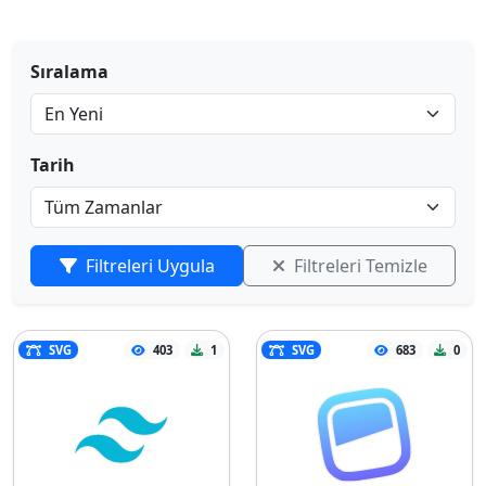
Sıralama
Tarih
Filtreleri Uygula
Filtreleri Temizle
SVG
403
1
SVG
683
0