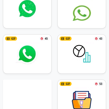
GIF
45
GIF
43
GIF
53