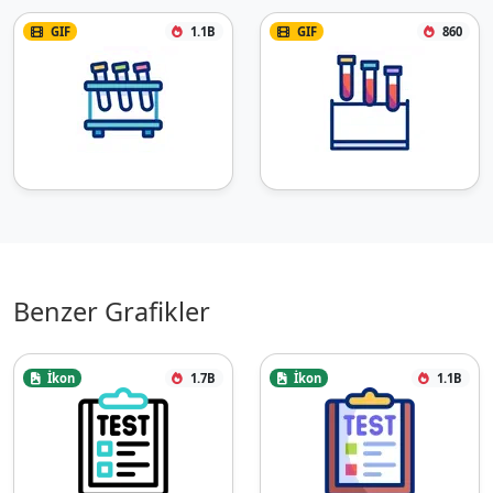
GIF
1.1B
GIF
860
Benzer Grafikler
İkon
1.7B
İkon
1.1B