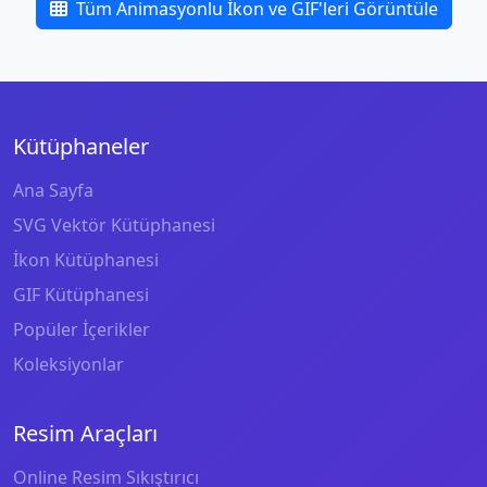
Tüm Animasyonlu İkon ve GIF'leri Görüntüle
Kütüphaneler
Ana Sayfa
SVG Vektör Kütüphanesi
İkon Kütüphanesi
GIF Kütüphanesi
Popüler İçerikler
Koleksiyonlar
Resim Araçları
Online Resim Sıkıştırıcı