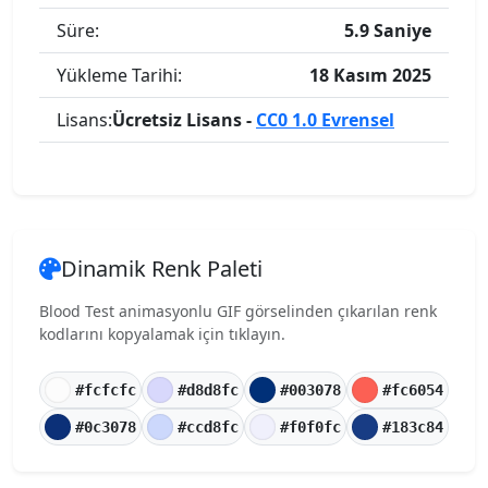
Süre:
5.9 Saniye
Yükleme Tarihi:
18 Kasım 2025
Lisans:
Ücretsiz Lisans -
CC0 1.0 Evrensel
Dinamik Renk Paleti
Blood Test animasyonlu GIF görselinden çıkarılan renk
kodlarını kopyalamak için tıklayın.
#fcfcfc
#d8d8fc
#003078
#fc6054
#0c3078
#ccd8fc
#f0f0fc
#183c84