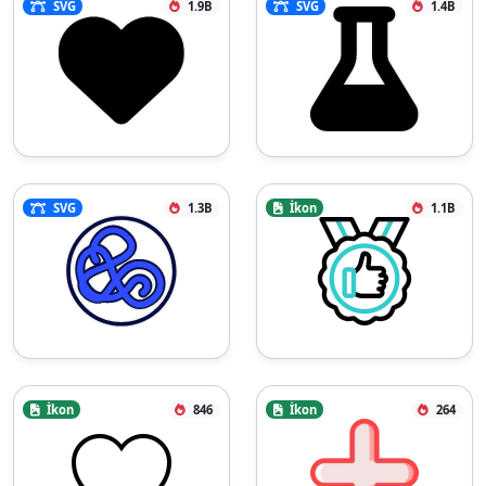
SVG
1.9B
SVG
1.4B
SVG
1.3B
İkon
1.1B
İkon
846
İkon
264