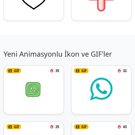
Yeni Animasyonlu İkon ve GIF'ler
GIF
35
GIF
32
GIF
25
GIF
43