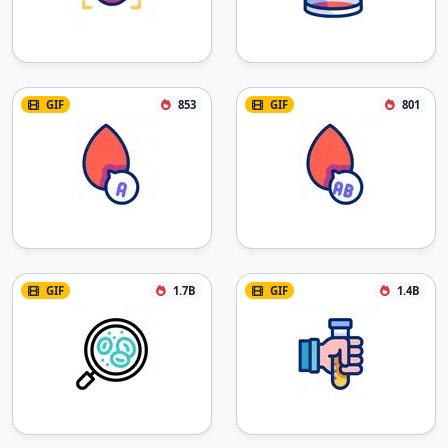
GIF
853
GIF
801
GIF
1.7B
GIF
1.4B