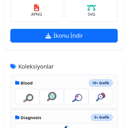
APNG
SVG
İkonu İndir
Koleksiyonlar
Blood
10+ Grafik
Diagnosis
5+ Grafik