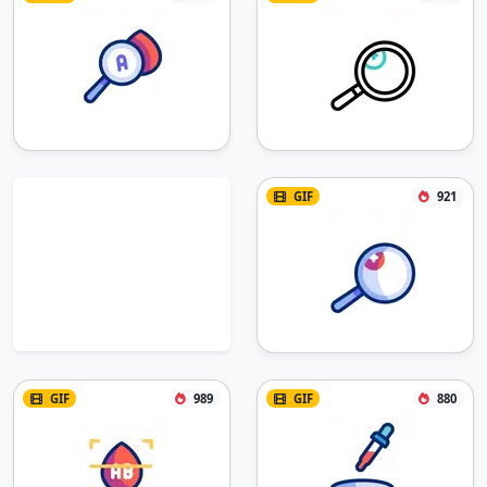
GIF
921
GIF
989
GIF
880