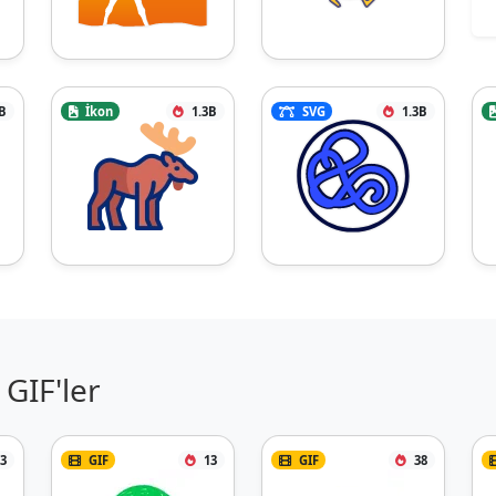
B
İkon
1.3B
SVG
1.3B
GIF'ler
3
GIF
13
GIF
38