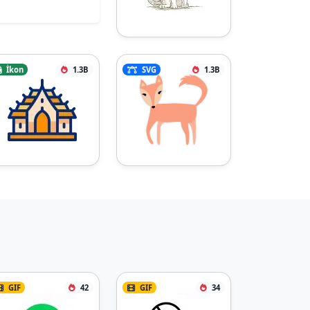
İkon
1.3B
SVG
1.3B
GIF
42
GIF
34