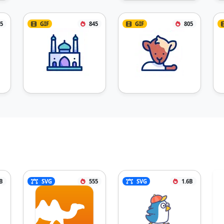
5
GIF
845
GIF
805
B
SVG
555
SVG
1.6B