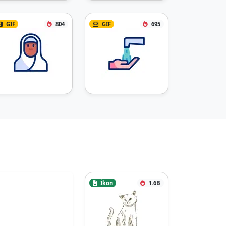
GIF
804
GIF
695
İkon
1.6B