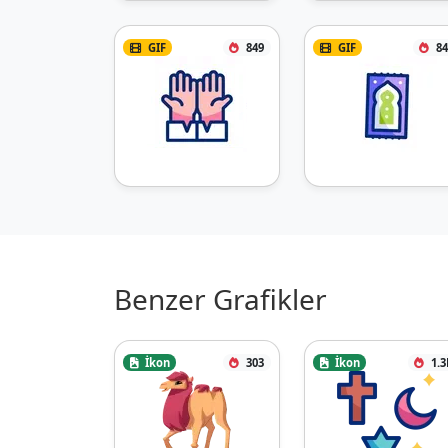
GIF
849
GIF
84
Benzer Grafikler
İkon
303
İkon
1.3