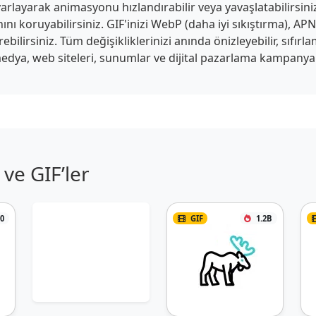
arlayarak animasyonu hızlandırabilir veya yavaşlatabilirsiniz.
anını koruyabilirsiniz. GIF'inizi WebP (daha iyi sıkıştırma), 
ilirsiniz. Tüm değişikliklerinizi anında önizleyebilir, sıfırlam
edya, web siteleri, sunumlar ve dijital pazarlama kampanyaları
ve GIF’ler
0
GIF
1.2B