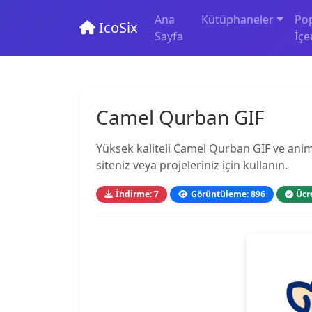
Ana
Kütüphaneler
Po
IcoSix
Sayfa
İçe
Camel Qurban GIF
Yüksek kaliteli Camel Qurban GIF ve anim
siteniz veya projeleriniz için kullanın.
İndirme: 7
Görüntüleme: 896
Ücr