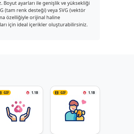
 Boyut ayarları ile genişlik ve yüksekliği
APNG (tam renk desteği) veya SVG (vektör
a özelliğiyle orijinal haline
 için ideal içerikler oluşturabilirsiniz.
GIF
1.1B
GIF
1.1B