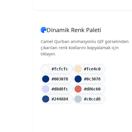
Dinamik Renk Paleti
Camel Qurban animasyonlu GIF görselinden
çıkarılan renk kodlarını kopyalamak için
tıklayın.
#fcfcfc
#fce4c0
#003078
#0c3078
#d8d8fc
#d86c60
#244884
#c0ccd8