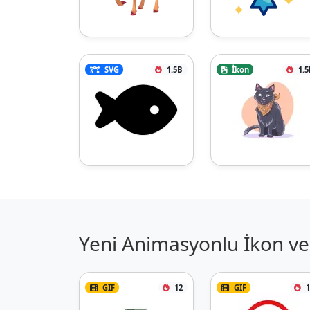
SVG
1.5B
İkon
1.5
Yeni Animasyonlu İkon ve 
GIF
12
GIF
1