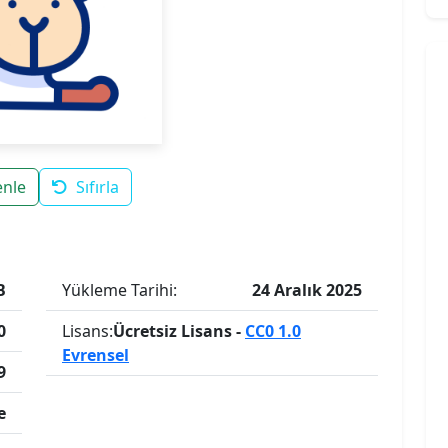
enle
Sıfırla
B
Yükleme Tarihi:
24 Aralık 2025
0
Lisans:
Ücretsiz Lisans -
CC0 1.0
Evrensel
9
e