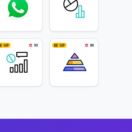
GIF
93
GIF
80