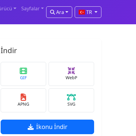
ürücü
Sayfalar
Ara
TR
İndir
GIF
WebP
APNG
SVG
İkonu İndir