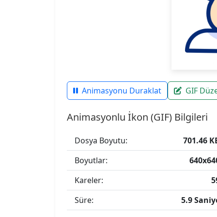
Animasyonu Duraklat
GIF Düz
Animasyonlu İkon (GIF) Bilgileri
Dosya Boyutu:
701.46 K
Boyutlar:
640x64
Kareler:
5
Süre:
5.9 Saniy