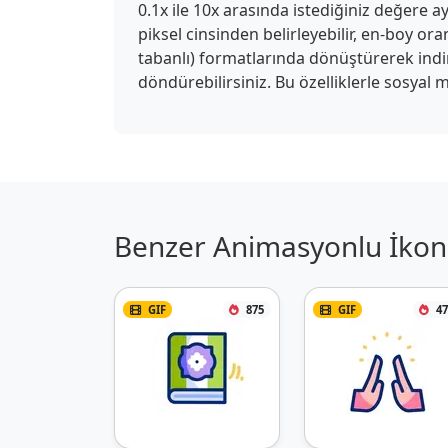
0.1x ile 10x arasında istediğiniz değere ay
piksel cinsinden belirleyebilir, en-boy or
tabanlı) formatlarında dönüştürerek indireb
döndürebilirsiniz. Bu özelliklerle sosyal m
Benzer Animasyonlu İkon 
GIF
875
GIF
47