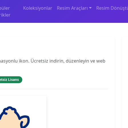
püler
Koleksiyonlar
Resim Araçları
Resim Dönüşt
rikler
asyonlu ikon. Ücretsiz indirin, düzenleyin ve web
etsiz Lisans