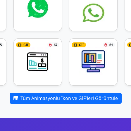
5
GIF
67
GIF
61
Tüm Animasyonlu İkon ve GIF'leri Görüntüle