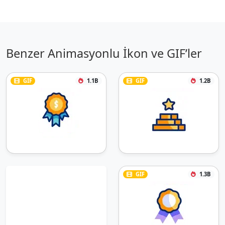
Benzer Animasyonlu İkon ve GIF’ler
GIF
1.1B
GIF
1.2B
GIF
1.3B