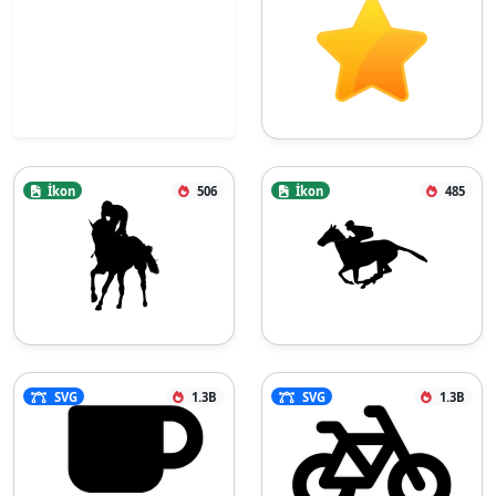
İkon
506
İkon
485
SVG
1.3B
SVG
1.3B