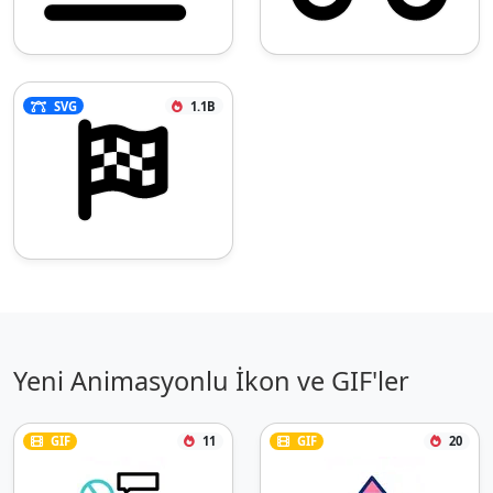
SVG
1.1B
Yeni Animasyonlu İkon ve GIF'ler
GIF
11
GIF
20