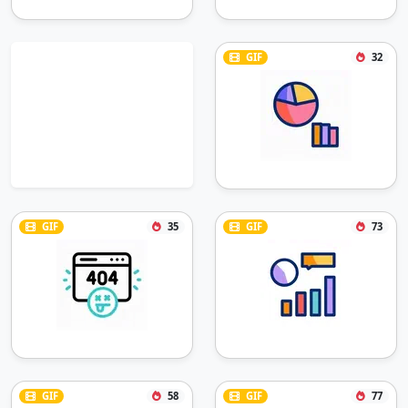
GIF
32
GIF
35
GIF
73
GIF
58
GIF
77