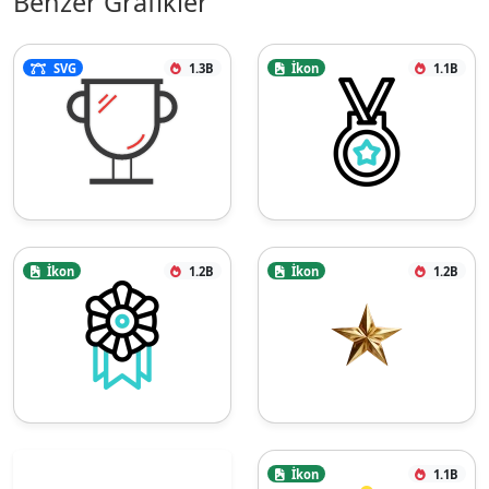
Benzer Grafikler
SVG
1.3B
İkon
1.1B
İkon
1.2B
İkon
1.2B
İkon
1.1B