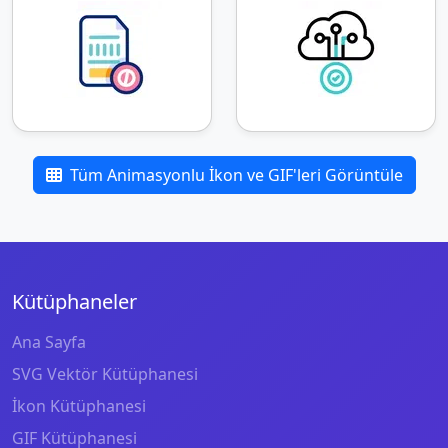
Tüm Animasyonlu İkon ve GIF'leri Görüntüle
Kütüphaneler
Ana Sayfa
SVG Vektör Kütüphanesi
İkon Kütüphanesi
GIF Kütüphanesi