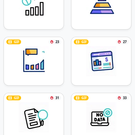
GIF
23
GIF
27
GIF
31
GIF
33