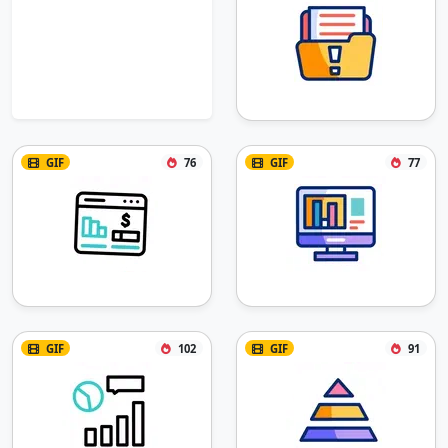
GIF
76
GIF
77
GIF
102
GIF
91