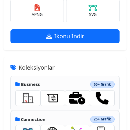
APNG
SVG
İkonu İndir
Koleksiyonlar
Business
65+ Grafik
Connection
25+ Grafik