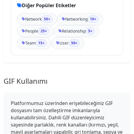
Diğer Popüler Etiketler
Network
Networking
50+
10+
People
Relationship
25+
5+
Team
User
15+
50+
GIF Kullanımı
Platformumuz üzerinden erişebileceğiniz GIF
dosyasını tam özelleştirme imkanlarıyla
kullanabilirsiniz. Dahili GIF düzenleyicimiz
sayesinde parlaklık, renk kanalları (kırmızı, yeşil,
mavi) ayarlamaları yapabilir, gri tonlama, sepya ve