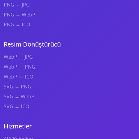
PNG → JPG
PNG → WebP
PNG → ICO
Resim Dönüştürücü
WebP → JPG
WebP → PNG
WebP → ICO
SVG → PNG
SVG → WebP
SVG → ICO
Hizmetler
API Belgeleri