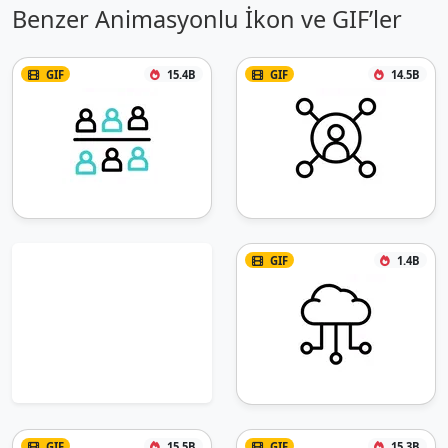
Benzer Animasyonlu İkon ve GIF’ler
GIF
15.4B
GIF
14.5B
GIF
1.4B
GIF
15.5B
GIF
15.3B