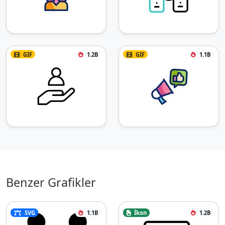
GIF
1.2B
GIF
1.1B
Benzer Grafikler
SVG
1.1B
İkon
1.2B