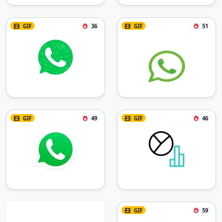
GIF
36
GIF
51
GIF
49
GIF
46
GIF
59