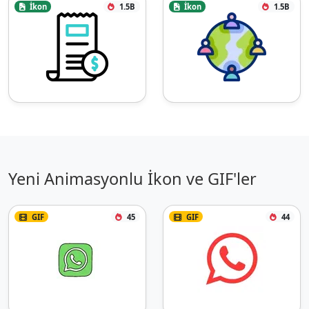
İkon
1.5B
İkon
1.5B
Yeni Animasyonlu İkon ve GIF'ler
GIF
45
GIF
44