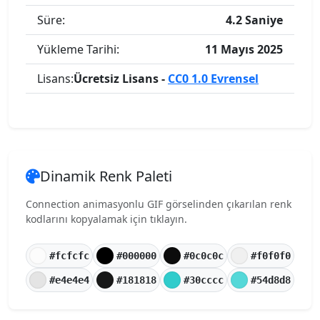
Süre:
4.2 Saniye
Yükleme Tarihi:
11 Mayıs 2025
Lisans:
Ücretsiz Lisans -
CC0 1.0 Evrensel
Dinamik Renk Paleti
Connection animasyonlu GIF görselinden çıkarılan renk
kodlarını kopyalamak için tıklayın.
#fcfcfc
#000000
#0c0c0c
#f0f0f0
#e4e4e4
#181818
#30cccc
#54d8d8