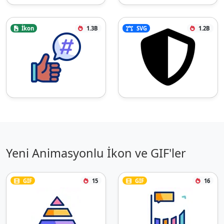
İkon
1.3B
SVG
1.2B
Yeni Animasyonlu İkon ve GIF'ler
GIF
15
GIF
16