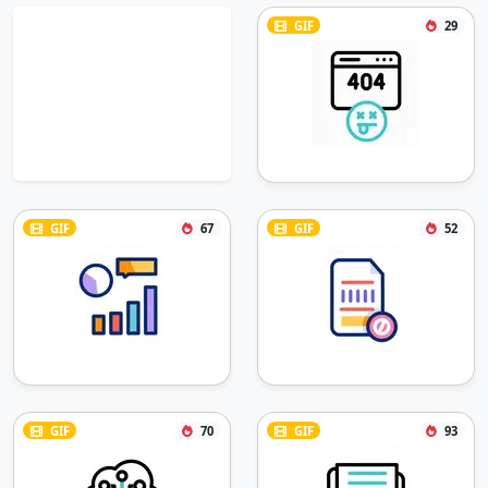
GIF
29
GIF
67
GIF
52
GIF
70
GIF
93