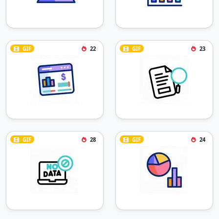
GIF
22
GIF
23
GIF
28
GIF
24