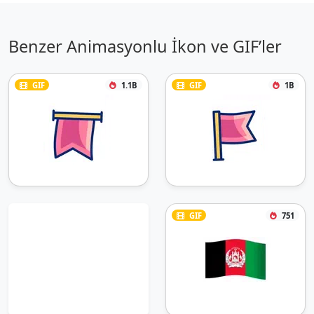
Benzer Animasyonlu İkon ve GIF’ler
GIF
1.1B
GIF
1B
GIF
751