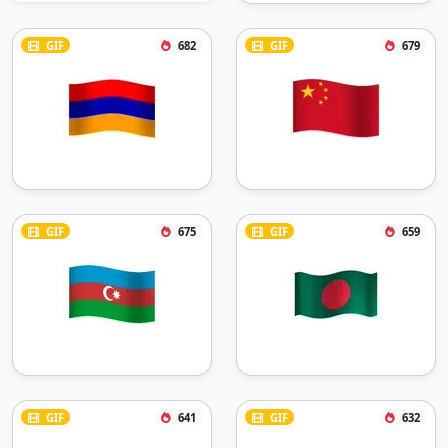
GIF
682
GIF
679
GIF
675
GIF
659
GIF
641
GIF
632