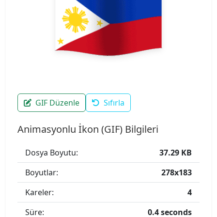
GIF Düzenle
Sıfırla
Animasyonlu İkon (GIF) Bilgileri
Dosya Boyutu:
37.29 KB
Boyutlar:
278x183
Kareler:
4
Süre:
0.4 seconds