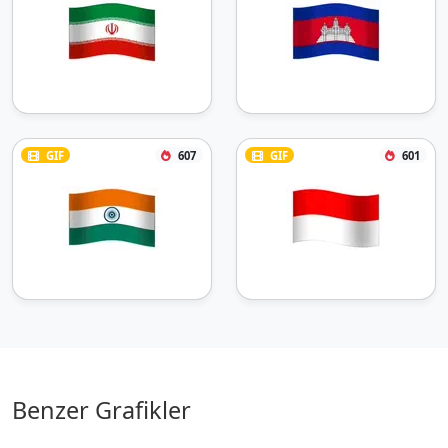
GIF
607
GIF
601
Benzer Grafikler