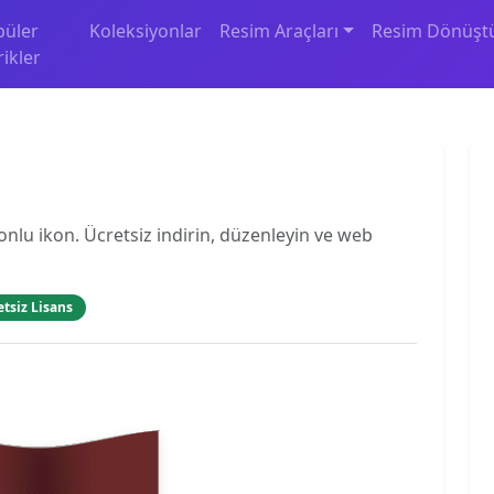
püler
Koleksiyonlar
Resim Araçları
Resim Dönüşt
rikler
onlu ikon. Ücretsiz indirin, düzenleyin ve web
etsiz Lisans