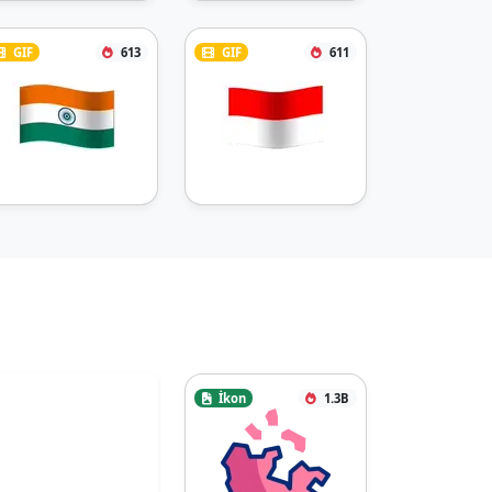
GIF
613
GIF
611
İkon
1.3B