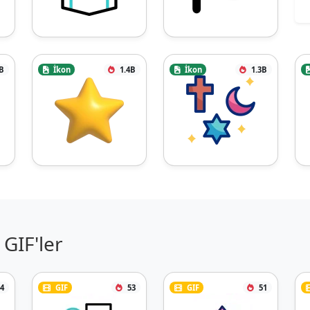
B
İkon
1.4B
İkon
1.3B
GIF'ler
4
GIF
53
GIF
51