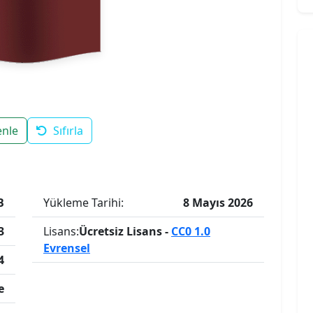
enle
Sıfırla
B
Yükleme Tarihi:
8 Mayıs 2026
3
Lisans:
Ücretsiz Lisans -
CC0 1.0
Evrensel
4
e