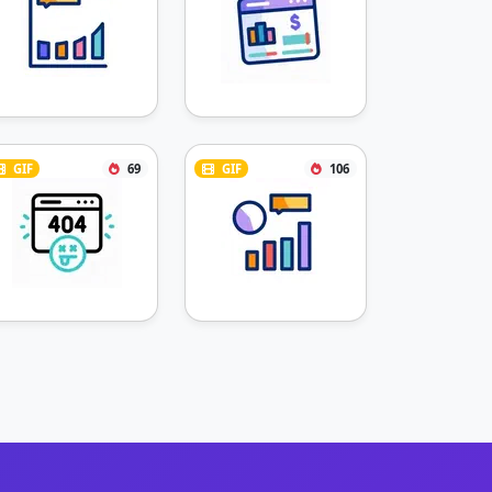
GIF
69
GIF
106