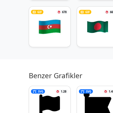
GIF
678
GIF
66
Benzer Grafikler
SVG
1.2B
SVG
1.4