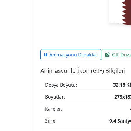
Animasyonu Duraklat
GIF Düz
Animasyonlu İkon (GIF) Bilgileri
Dosya Boyutu:
32.18 K
Boyutlar:
278x18
Kareler:
Süre:
0.4 Saniy