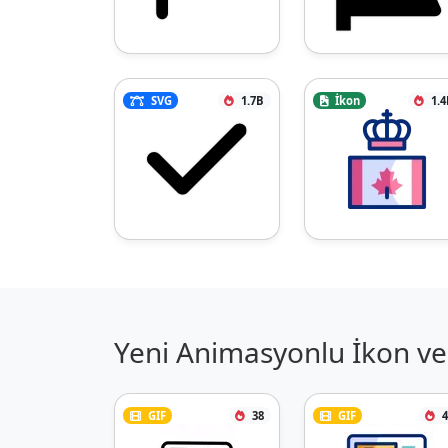
SVG
1.7B
İkon
1.4
Yeni Animasyonlu İkon ve 
GIF
38
GIF
4