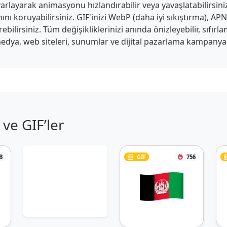
arlayarak animasyonu hızlandırabilir veya yavaşlatabilirsiniz.
anını koruyabilirsiniz. GIF'inizi WebP (daha iyi sıkıştırma), 
ilirsiniz. Tüm değişikliklerinizi anında önizleyebilir, sıfırlam
edya, web siteleri, sunumlar ve dijital pazarlama kampanyaları
ve GIF’ler
B
GIF
756