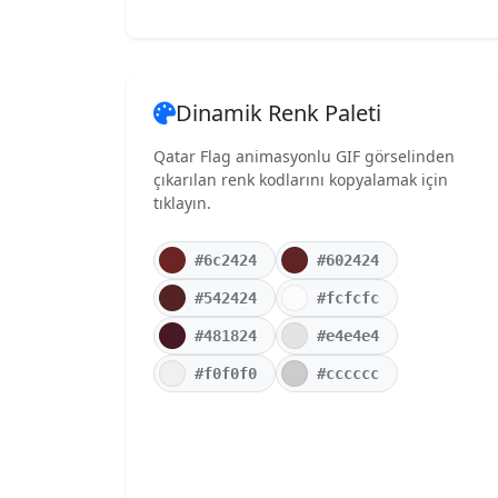
Dinamik Renk Paleti
Qatar Flag animasyonlu GIF görselinden
çıkarılan renk kodlarını kopyalamak için
tıklayın.
#6c2424
#602424
#542424
#fcfcfc
#481824
#e4e4e4
#f0f0f0
#cccccc