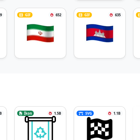
9
GIF
652
GIF
635
B
İkon
1.5B
SVG
1.1B