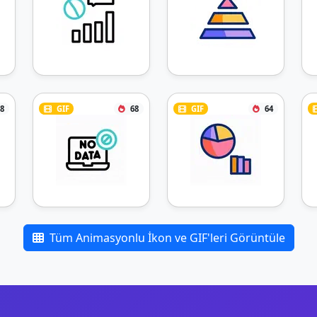
8
GIF
68
GIF
64
Tüm Animasyonlu İkon ve GIF'leri Görüntüle