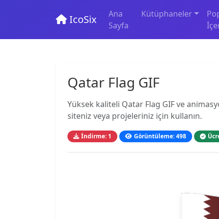
Ana
Kütüphaneler
Po
IcoSix
Sayfa
İçe
Qatar Flag GIF
Yüksek kaliteli Qatar Flag GIF ve animasy
siteniz veya projeleriniz için kullanın.
İndirme: 1
Görüntüleme: 498
Ücr