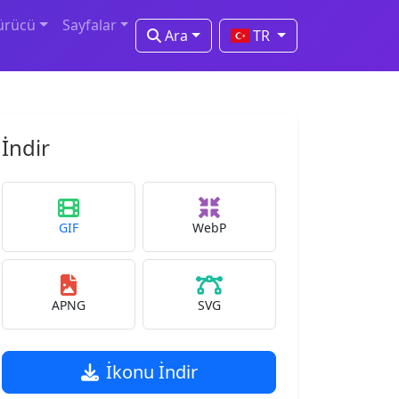
ürücü
Sayfalar
Ara
TR
İndir
GIF
WebP
APNG
SVG
İkonu İndir