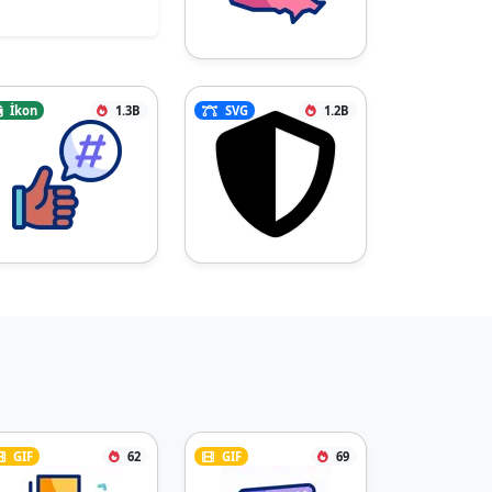
İkon
1.3B
SVG
1.2B
GIF
62
GIF
69