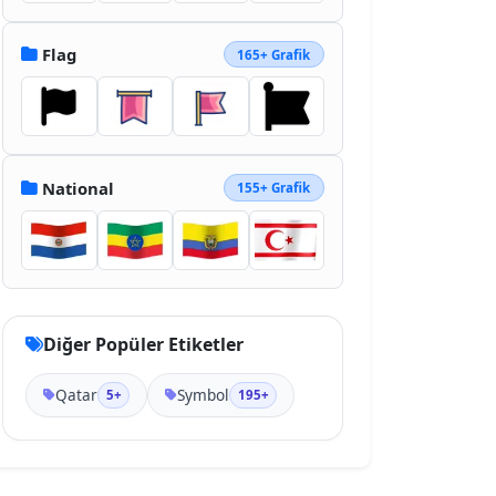
Flag
165+ Grafik
National
155+ Grafik
Diğer Popüler Etiketler
Qatar
Symbol
5+
195+