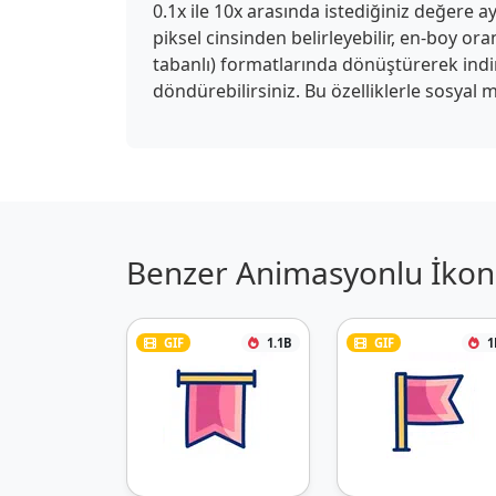
0.1x ile 10x arasında istediğiniz değere ay
piksel cinsinden belirleyebilir, en-boy or
tabanlı) formatlarında dönüştürerek indireb
döndürebilirsiniz. Bu özelliklerle sosyal m
Benzer Animasyonlu İkon 
GIF
1.1B
GIF
1