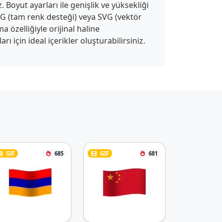
 Boyut ayarları ile genişlik ve yüksekliği
APNG (tam renk desteği) veya SVG (vektör
a özelliğiyle orijinal haline
 için ideal içerikler oluşturabilirsiniz.
GIF
685
GIF
681