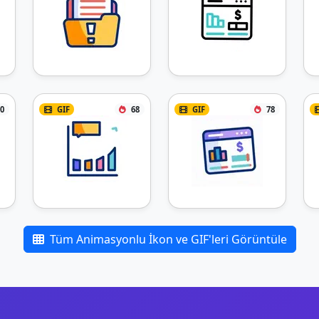
0
GIF
68
GIF
78
Tüm Animasyonlu İkon ve GIF'leri Görüntüle