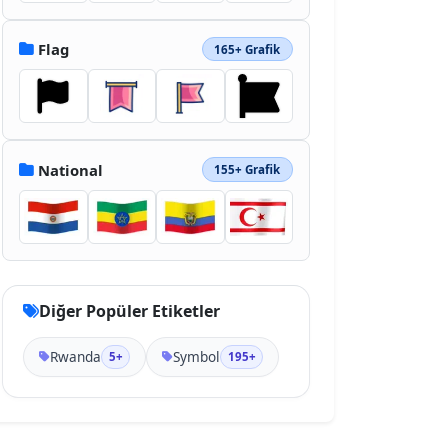
Flag
165+ Grafik
National
155+ Grafik
Diğer Popüler Etiketler
Rwanda
Symbol
5+
195+