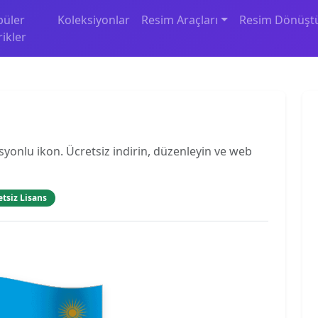
püler
Koleksiyonlar
Resim Araçları
Resim Dönüşt
rikler
yonlu ikon. Ücretsiz indirin, düzenleyin ve web
etsiz Lisans