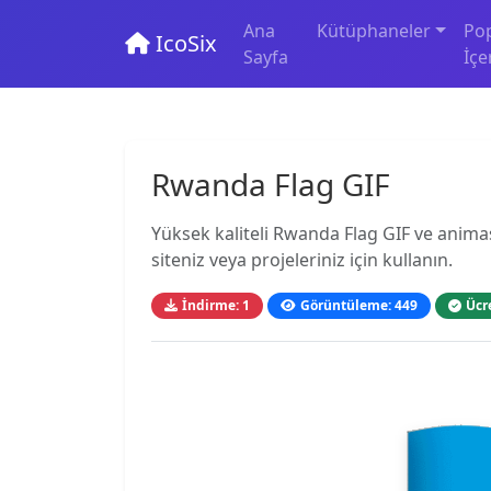
Ana
Kütüphaneler
Po
IcoSix
Sayfa
İçe
Rwanda Flag GIF
Yüksek kaliteli Rwanda Flag GIF ve animas
siteniz veya projeleriniz için kullanın.
İndirme: 1
Görüntüleme: 449
Ücr