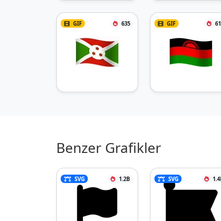
GIF
635
GIF
61
Benzer Grafikler
SVG
1.2B
SVG
1.4