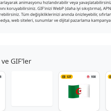
arlayarak animasyonu hızlandırabilir veya yavaşlatabilirsiniz.
anını koruyabilirsiniz. GIF'inizi WebP (daha iyi sıkıştırma), 
ilirsiniz. Tüm değişikliklerinizi anında önizleyebilir, sıfırlam
edya, web siteleri, sunumlar ve dijital pazarlama kampanyaları
ve GIF’ler
B
GIF
938