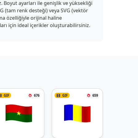
 Boyut ayarları ile genişlik ve yüksekliği
APNG (tam renk desteği) veya SVG (vektör
a özelliğiyle orijinal haline
 için ideal içerikler oluşturabilirsiniz.
GIF
676
GIF
659