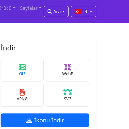
ürücü
Sayfalar
Ara
TR
İndir
GIF
WebP
APNG
SVG
İkonu İndir