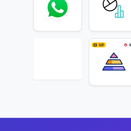
GIF
6