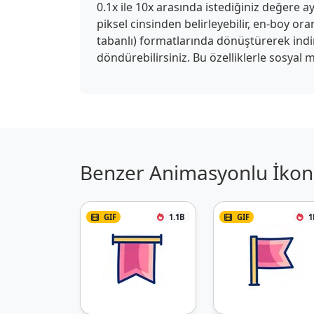
0.1x ile 10x arasında istediğiniz değere ay
piksel cinsinden belirleyebilir, en-boy or
tabanlı) formatlarında dönüştürerek indireb
döndürebilirsiniz. Bu özelliklerle sosyal m
Benzer Animasyonlu İkon 
GIF
1.1B
GIF
1