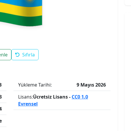
enle
Sıfırla
B
Yükleme Tarihi:
9 Mayıs 2026
3
Lisans:
Ücretsiz Lisans -
CC0 1.0
Evrensel
4
e