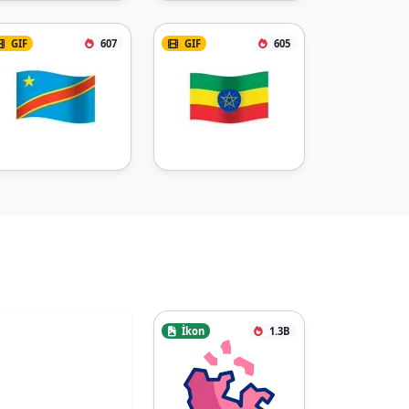
GIF
607
GIF
605
İkon
1.3B