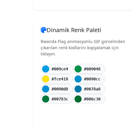
Dinamik Renk Paleti
Rwanda Flag animasyonlu GIF görselinden
çıkarılan renk kodlarını kopyalamak için
tıklayın.
#009ce4
#009048
#fce418
#0090cc
#0090d8
#0078a8
#00783c
#006c30