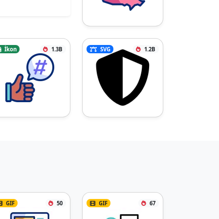
İkon
1.3B
SVG
1.2B
GIF
50
GIF
67