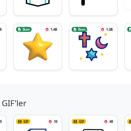
B
İkon
1.4B
İkon
1.3B
GIF'ler
5
GIF
10
GIF
48