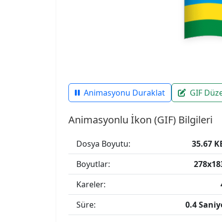
Animasyonu Duraklat
GIF Düz
Animasyonlu İkon (GIF) Bilgileri
Dosya Boyutu:
35.67 K
Boyutlar:
278x18
Kareler:
Süre:
0.4 Saniy