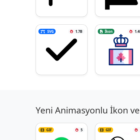
SVG
1.7B
İkon
1.4
Yeni Animasyonlu İkon ve 
GIF
5
GIF