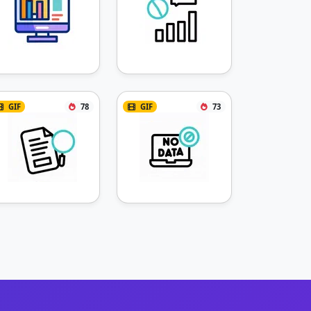
GIF
78
GIF
73