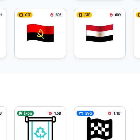
1
GIF
606
GIF
609
B
İkon
1.5B
SVG
1.1B