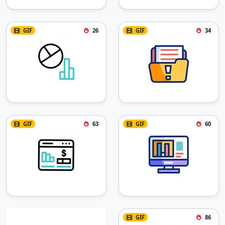
GIF
26
GIF
34
GIF
63
GIF
60
GIF
86