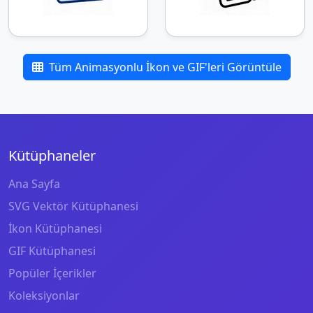
Tüm Animasyonlu İkon ve GIF'leri Görüntüle
Kütüphaneler
Ana Sayfa
SVG Vektör Kütüphanesi
İkon Kütüphanesi
GIF Kütüphanesi
Popüler İçerikler
Koleksiyonlar