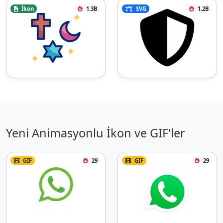
İkon
1.3B
SVG
1.2B
Yeni Animasyonlu İkon ve GIF'ler
GIF
29
GIF
29