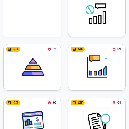
GIF
76
GIF
81
GIF
92
GIF
91