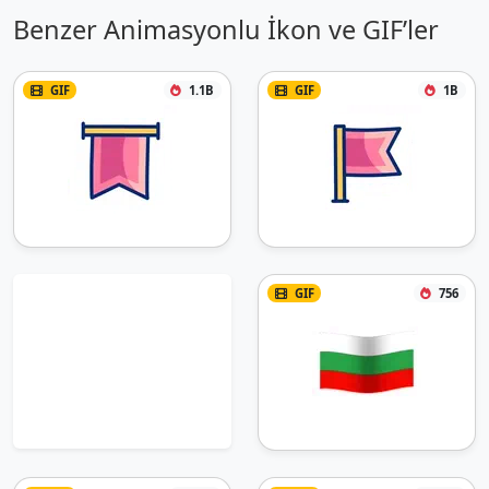
Benzer Animasyonlu İkon ve GIF’ler
GIF
1.1B
GIF
1B
GIF
756