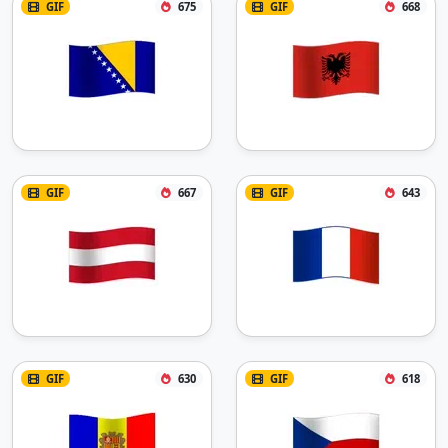
GIF
675
GIF
668
GIF
667
GIF
643
GIF
630
GIF
618