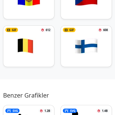
GIF
612
GIF
608
Benzer Grafikler
SVG
1.2B
SVG
1.4B