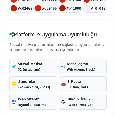
#c02400
#d82400
#b41800
#f0f0f0
Platform & Uygulama Uyumluluğu
Sosyal medya platformları, mesajlaşma uygulamaları ve
sunum programları ile %100 uyumludur.
Sosyal Medya
Mesajlaşma
(X, Instagram)
(WhatsApp, Slack)
Sunumlar
E-Posta
(PowerPoint, Slides)
(Bülten, İmza)
Web Siteniz
Blog & İçerik
(Uyumlu Tasarım)
(WordPress, vb.)