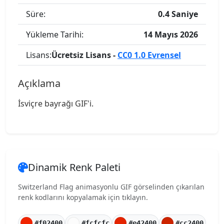
Süre:
0.4 Saniye
Yükleme Tarihi:
14 Mayıs 2026
Lisans:
Ücretsiz Lisans -
CC0 1.0 Evrensel
Açıklama
İsviçre bayrağı GIF'i.
Dinamik Renk Paleti
Switzerland Flag animasyonlu GIF görselinden çıkarılan
renk kodlarını kopyalamak için tıklayın.
#f02400
#fcfcfc
#e42400
#cc2400