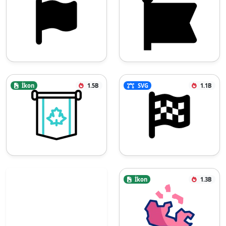
İkon
1.5B
SVG
1.1B
İkon
1.3B