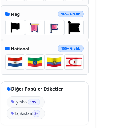
Flag
165+ Grafik
National
155+ Grafik
Diğer Popüler Etiketler
Symbol
195+
Tajikistan
5+