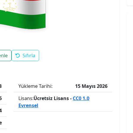
enle
Sıfırla
B
Yükleme Tarihi:
15 Mayıs 2026
5
Lisans:
Ücretsiz Lisans -
CC0 1.0
Evrensel
4
e