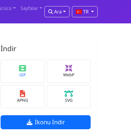
ürücü
Sayfalar
Ara
TR
İndir
GIF
WebP
APNG
SVG
İkonu İndir