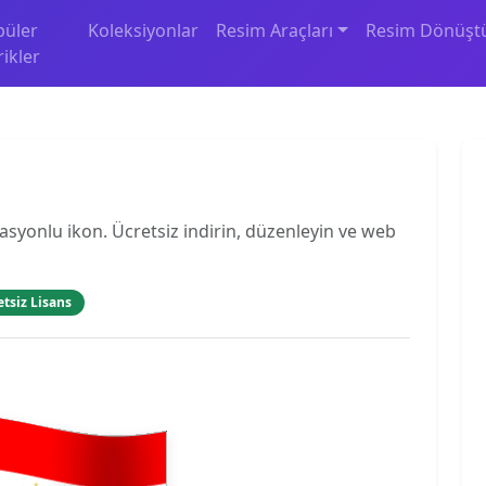
püler
Koleksiyonlar
Resim Araçları
Resim Dönüşt
rikler
masyonlu ikon. Ücretsiz indirin, düzenleyin ve web
etsiz Lisans