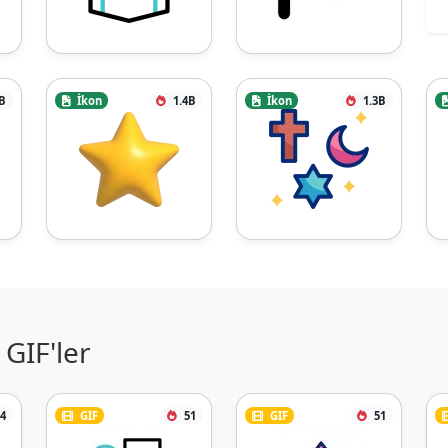
B
İkon
1.4B
İkon
1.3B
GIF'ler
4
GIF
51
GIF
51