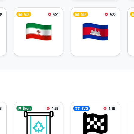
9
GIF
651
GIF
635
B
İkon
1.5B
SVG
1.1B