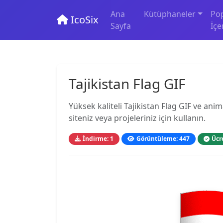
Ana
Kütüphaneler
Po
IcoSix
Sayfa
İçe
Tajikistan Flag GIF
Yüksek kaliteli Tajikistan Flag GIF ve ani
siteniz veya projeleriniz için kullanın.
İndirme: 1
Görüntüleme: 447
Ücr