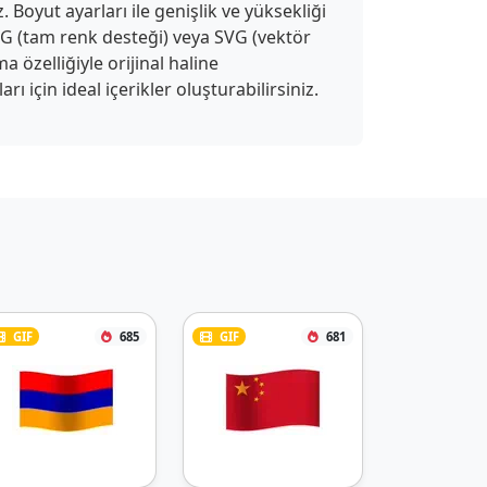
 Boyut ayarları ile genişlik ve yüksekliği
APNG (tam renk desteği) veya SVG (vektör
a özelliğiyle orijinal haline
 için ideal içerikler oluşturabilirsiniz.
GIF
685
GIF
681