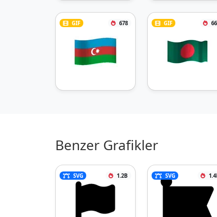
GIF
678
GIF
66
Benzer Grafikler
SVG
1.2B
SVG
1.4