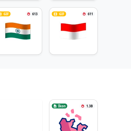
GIF
613
GIF
611
İkon
1.3B