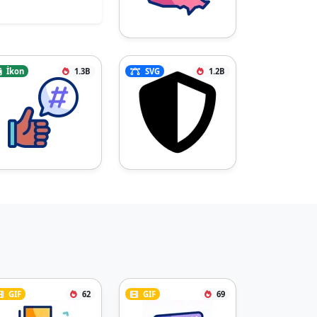
İkon
1.3B
SVG
1.2B
GIF
62
GIF
69