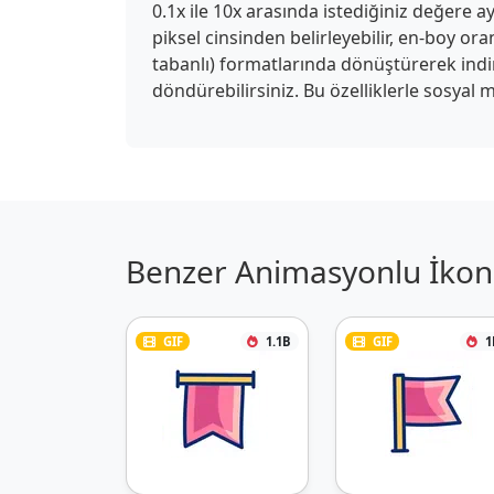
0.1x ile 10x arasında istediğiniz değere ay
piksel cinsinden belirleyebilir, en-boy or
tabanlı) formatlarında dönüştürerek indireb
döndürebilirsiniz. Bu özelliklerle sosyal m
Benzer Animasyonlu İkon 
GIF
1.1B
GIF
1