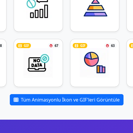
8
GIF
67
GIF
63
Tüm Animasyonlu İkon ve GIF'leri Görüntüle