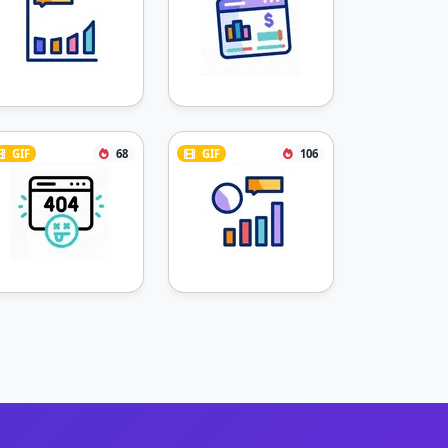
GIF
68
GIF
106