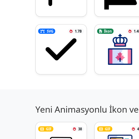
SVG
1.7B
İkon
1.4
Yeni Animasyonlu İkon ve 
GIF
38
GIF
4