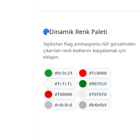
Dinamik Renk Paleti
Tajikistan Flag animasyonlu GIF görselinden
çıkarılan renk kodlarını kopyalamak için
tıklayın.
#0c9c24
#fc0000
#fcfcfc
#007818
#f00000
#f0f0f0
#c0c0c0
#b4b4b4