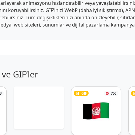
arlayarak animasyonu hızlandırabilir veya yavaşlatabilirsiniz.
anını koruyabilirsiniz. GIF'inizi WebP (daha iyi sıkıştırma), 
ilirsiniz. Tüm değişikliklerinizi anında önizleyebilir, sıfırlam
edya, web siteleri, sunumlar ve dijital pazarlama kampanyaları
ve GIF’ler
B
GIF
756