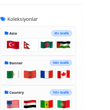
Koleksiyonlar
Asia
45+ Grafik
Banner
160+ Grafik
Country
155+ Grafik