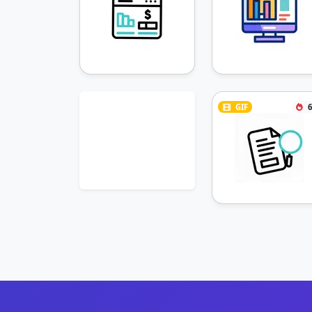
GIF
6