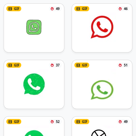
GIF
49
GIF
46
GIF
37
GIF
51
GIF
52
GIF
49