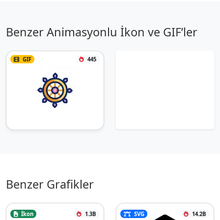
Benzer Animasyonlu İkon ve GIF’ler
GIF
445
Benzer Grafikler
İkon
1.3B
SVG
14.2B