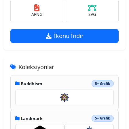
APNG
SVG
İkonu İndir
Koleksiyonlar
Buddhism
5+ Grafik
Landmark
5+ Grafik