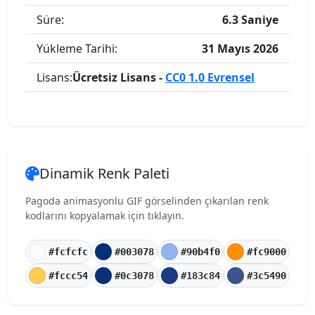
Süre:
6.3 Saniye
Yükleme Tarihi:
31 Mayıs 2026
Lisans:
Ücretsiz Lisans -
CC0 1.0 Evrensel
Dinamik Renk Paleti
Pagoda animasyonlu GIF görselinden çıkarılan renk
kodlarını kopyalamak için tıklayın.
#fcfcfc
#003078
#90b4f0
#fc9000
#fccc54
#0c3078
#183c84
#3c5490