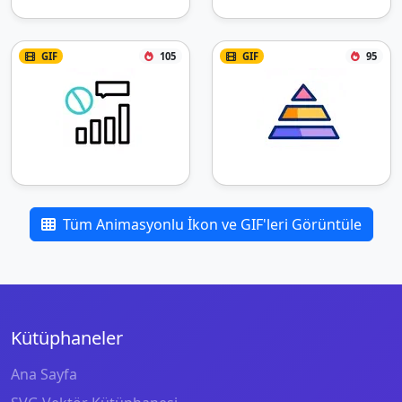
GIF
105
GIF
95
Tüm Animasyonlu İkon ve GIF'leri Görüntüle
Kütüphaneler
Ana Sayfa