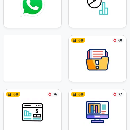
GIF
60
GIF
76
GIF
77