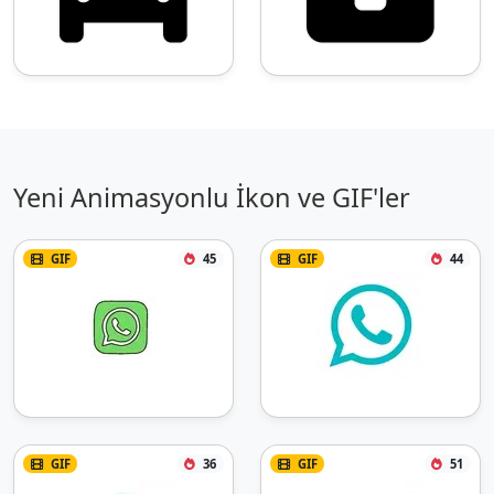
Yeni Animasyonlu İkon ve GIF'ler
GIF
45
GIF
44
GIF
36
GIF
51