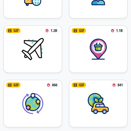
GIF
1.2B
GIF
1.1B
GIF
866
GIF
841