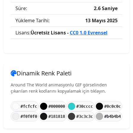
Süre:
2.6 Saniye
Yükleme Tarihi:
13 Mayıs 2025
Lisans:
Ücretsiz Lisans -
CC0 1.0 Evrensel
Dinamik Renk Paleti
Around The World animasyonlu GIF görselinden
çıkarılan renk kodlarını kopyalamak için tıklayın.
#fcfcfc
#000000
#30cccc
#0c0c0c
#f0f0f0
#181818
#3c3c3c
#b4b4b4