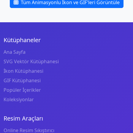
Tüm Animasyonlu İkon ve GIF'leri Görüntüle
Kütüphaneler
Ana Sayfa
SVG Vektör Kütüphanesi
İkon Kütüphanesi
GIF Kütüphanesi
Popüler İçerikler
Koleksiyonlar
Resim Araçları
Online Resim Sıkıştırıcı