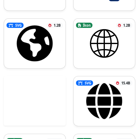
SVG
1.2B
İkon
1.2B
SVG
15.4B