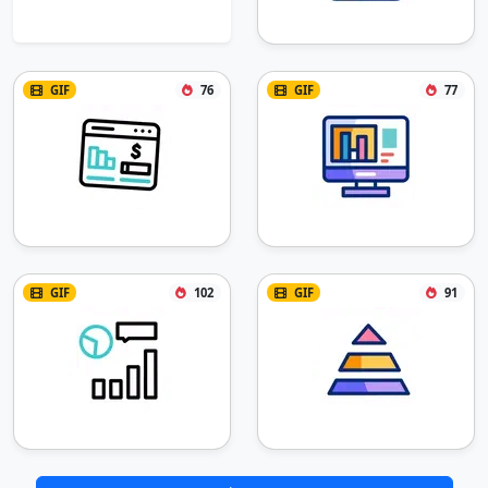
GIF
76
GIF
77
GIF
102
GIF
91