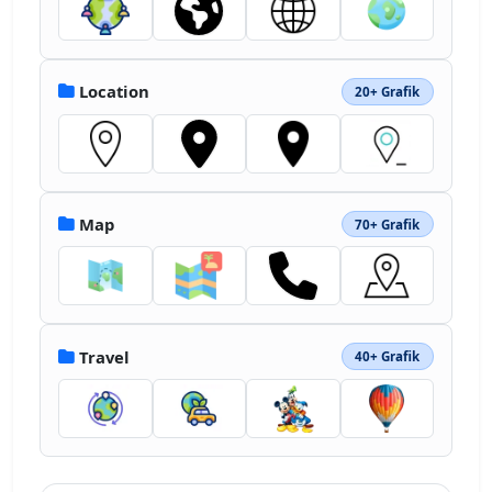
Location
20+ Grafik
Map
70+ Grafik
Travel
40+ Grafik