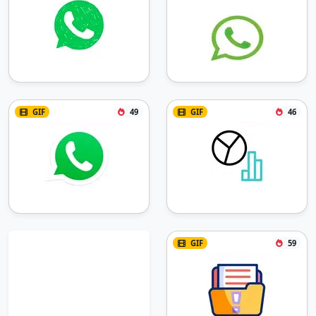
GIF
49
GIF
46
GIF
59