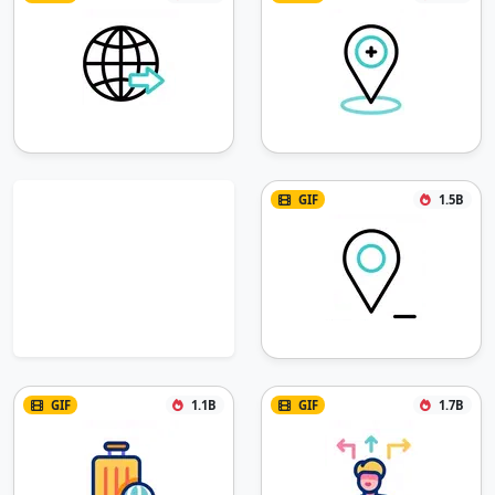
GIF
1.5B
GIF
1.1B
GIF
1.7B