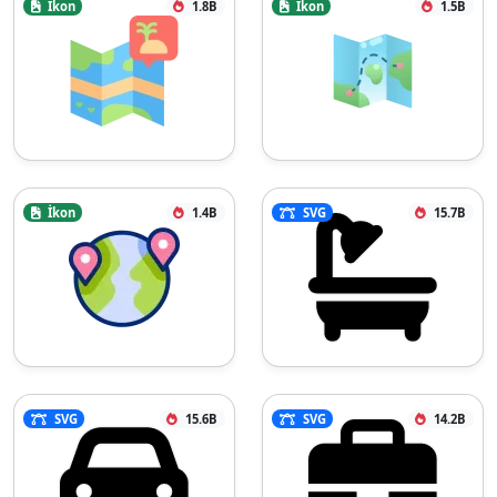
İkon
1.8B
İkon
1.5B
İkon
1.4B
SVG
15.7B
SVG
15.6B
SVG
14.2B