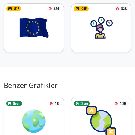
GIF
626
GIF
328
Benzer Grafikler
İkon
1B
İkon
1.2B