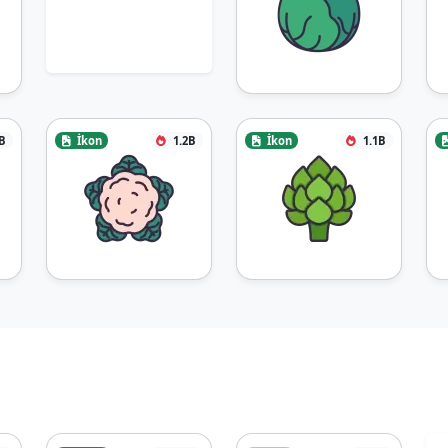
B
İkon
1.2B
İkon
1.1B