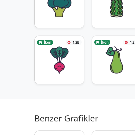
İkon
1.2B
İkon
1.2
Benzer Grafikler