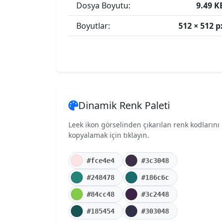
Dosya Boyutu:
9.49 K
Boyutlar:
512 × 512 p
Dinamik Renk Paleti
Leek ikon görselinden çıkarılan renk kodlarını
kopyalamak için tıklayın.
#fce4e4
#3c3048
#248478
#186c6c
#84cc48
#3c2448
#185454
#303048