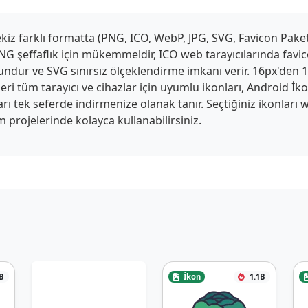
z farklı formatta (PNG, ICO, WebP, JPG, SVG, Favicon Paketi,
G şeffaflık için mükemmeldir, ICO web tarayıcılarında favico
ygundur ve SVG sınırsız ölçeklendirme imkanı verir. 16px'den
ri tüm tarayıcı ve cihazlar için uyumlu ikonları, Android İk
tları tek seferde indirmenize olanak tanır. Seçtiğiniz ikonlar
 projelerinde kolayca kullanabilirsiniz.
B
İkon
1.1B