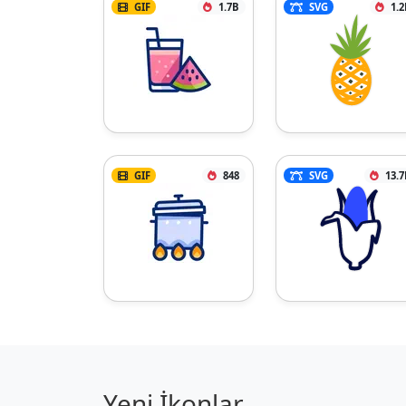
GIF
1.7B
SVG
1.2
GIF
848
SVG
13.7
Yeni İkonlar