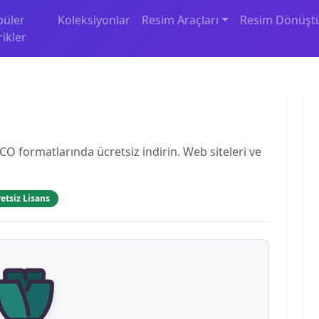
püler
Koleksiyonlar
Resim Araçları
Resim Dönüşt
rikler
O formatlarında ücretsiz indirin. Web siteleri ve
etsiz Lisans