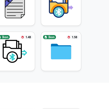
İkon
1.4B
İkon
1.5B