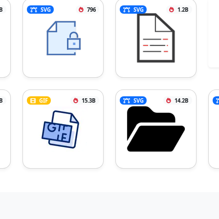
B
SVG
796
SVG
1.2B
B
GIF
15.3B
SVG
14.2B