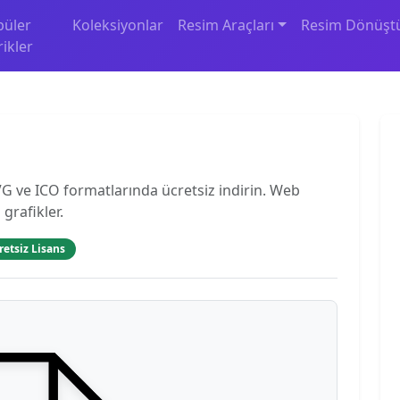
püler
Koleksiyonlar
Resim Araçları
Resim Dönüşt
rikler
 ve ICO formatlarında ücretsiz indirin. Web
 grafikler.
retsiz Lisans