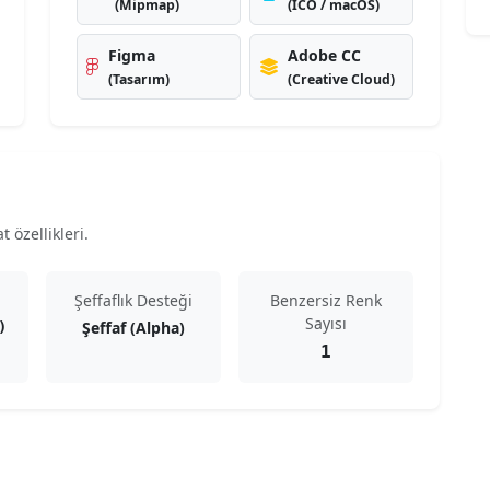
(Mipmap)
(ICO / macOS)
Figma
Adobe CC
(Tasarım)
(Creative Cloud)
 özellikleri.
Şeffaflık Desteği
Benzersiz Renk
Sayısı
Şeffaf (Alpha)
)
1