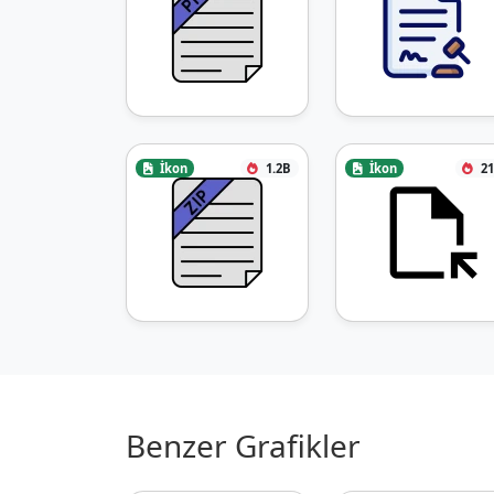
İkon
1.2B
İkon
21
Benzer Grafikler