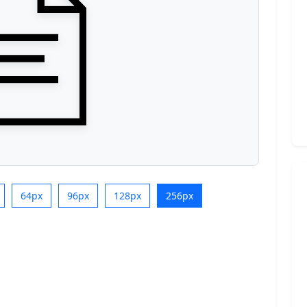
64px
96px
128px
256px