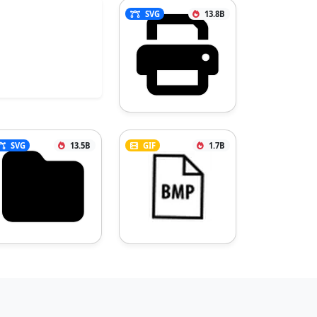
SVG
13.8B
SVG
13.5B
GIF
1.7B