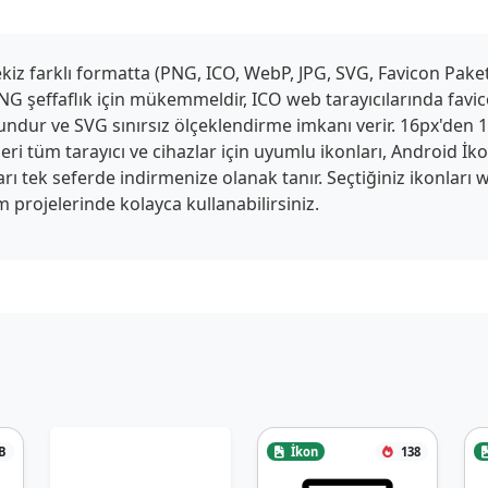
z farklı formatta (PNG, ICO, WebP, JPG, SVG, Favicon Paketi,
G şeffaflık için mükemmeldir, ICO web tarayıcılarında favico
ygundur ve SVG sınırsız ölçeklendirme imkanı verir. 16px'den
ri tüm tarayıcı ve cihazlar için uyumlu ikonları, Android İk
tları tek seferde indirmenize olanak tanır. Seçtiğiniz ikonlar
 projelerinde kolayca kullanabilirsiniz.
B
İkon
138