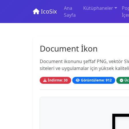
Ana
Kütüphaneler
Po
IcoSix
Sayfa
İçe
Document İkon
Document ikonunu şeffaf PNG, vektör SVG
siteleri ve uygulamalar için yüksek kaliteli
İndirme: 30
Görüntüleme: 912
Üc