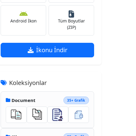
Android İkon
Tüm Boyutlar
(ZIP)
İkonu İndir
Koleksiyonlar
Document
35+ Grafik