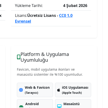
B
Yükleme Tarihi:
4 Şubat 2026
x
Lisans:
Ücretsiz Lisans -
CC0 1.0
Evrensel
Platform & Uygulama
Uyumluluğu
Favicon, mobil uygulama ikonları ve
masaüstü sistemler ile %100 uyumludur.
Web & Favicon
iOS Uygulaması
(Tarayıcı)
(Apple Touch)
Android
Masaüstü