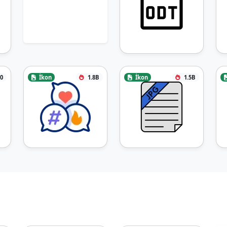
0
İkon
1.8B
İkon
1.5B