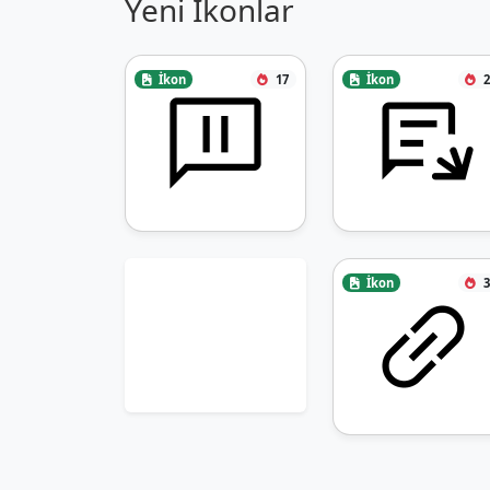
Yeni İkonlar
İkon
17
İkon
2
İkon
3