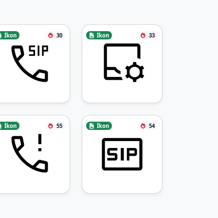
İkon
30
İkon
33
İkon
55
İkon
54