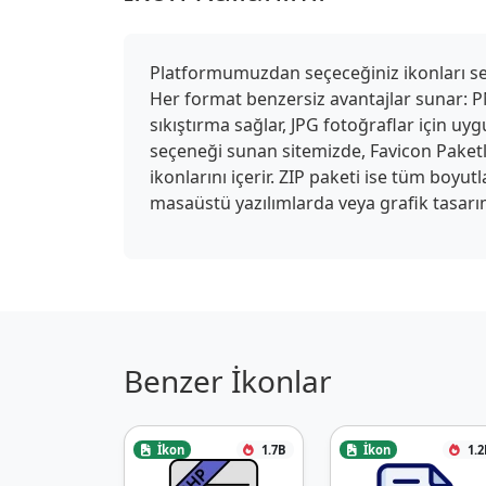
Platformumuzdan seçeceğiniz ikonları seki
Her format benzersiz avantajlar sunar: PN
sıkıştırma sağlar, JPG fotoğraflar için u
seçeneği sunan sitemizde, Favicon Paketle
ikonlarını içerir. ZIP paketi ise tüm boyu
masaüstü yazılımlarda veya grafik tasarım
Benzer İkonlar
İkon
1.7B
İkon
1.2