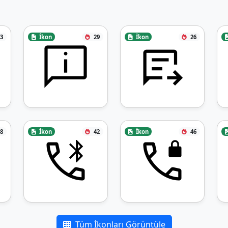
3
İkon
29
İkon
26
8
İkon
42
İkon
46
Tüm İkonları Görüntüle