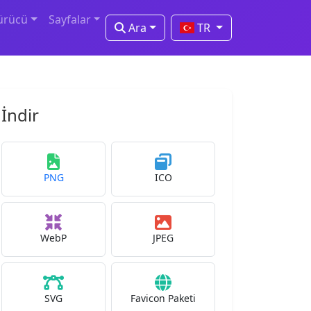
ürücü
Sayfalar
Ara
TR
İndir
PNG
ICO
WebP
JPEG
SVG
Favicon Paketi