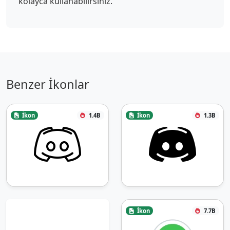
kolayca kullanabilirsiniz.
Benzer İkonlar
İkon
1.4B
İkon
1.3B
İkon
7.7B