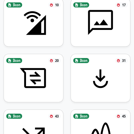
İkon
10
İkon
17
İkon
20
İkon
31
İkon
43
İkon
45