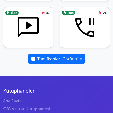
İkon
59
İkon
79
Tüm İkonları Görüntüle
Kütüphaneler
Ana Sayfa
SVG Vektör Kütüphanesi