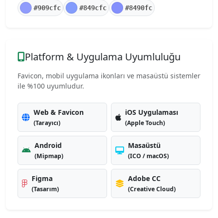
#909cfc
#849cfc
#8490fc
Platform & Uygulama Uyumluluğu
Favicon, mobil uygulama ikonları ve masaüstü sistemler
ile %100 uyumludur.
Web & Favicon
iOS Uygulaması
(Tarayıcı)
(Apple Touch)
Android
Masaüstü
(Mipmap)
(ICO / macOS)
Figma
Adobe CC
(Tasarım)
(Creative Cloud)