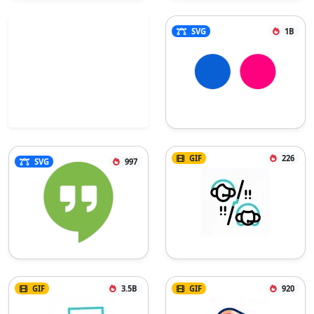
SVG
1B
GIF
226
SVG
997
GIF
3.5B
GIF
920