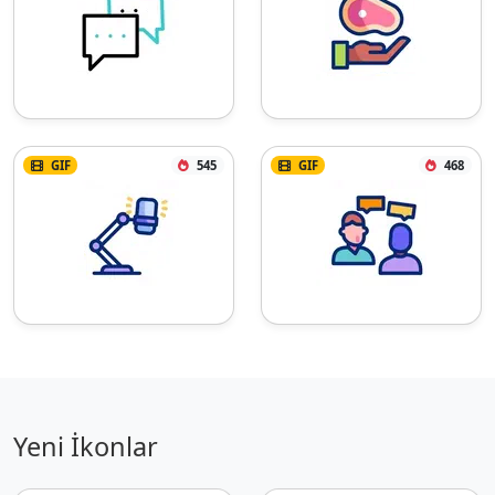
GIF
545
GIF
468
Yeni İkonlar