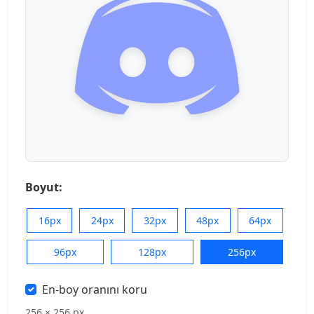
Boyut:
16px
24px
32px
48px
64px
96px
128px
256px
En-boy oranını koru
256 × 256 px