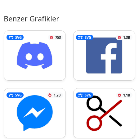
Benzer Grafikler
SVG
753
SVG
1.3B
SVG
1.2B
SVG
1.1B