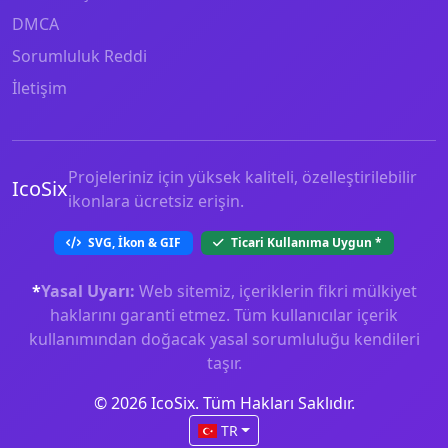
DMCA
Sorumluluk Reddi
İletişim
Projeleriniz için yüksek kaliteli, özelleştirilebilir
IcoSix
ikonlara ücretsiz erişin.
SVG, İkon & GIF
Ticari Kullanıma Uygun
*
*
Yasal Uyarı:
Web sitemiz, içeriklerin fikri mülkiyet
haklarını garanti etmez. Tüm kullanıcılar içerik
kullanımından doğacak yasal sorumluluğu kendileri
taşır.
© 2026 IcoSix. Tüm Hakları Saklıdır.
TR