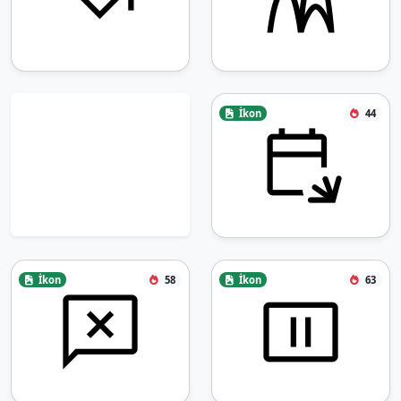
İkon
44
İkon
58
İkon
63