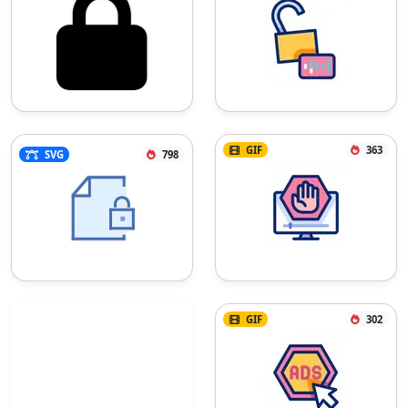
GIF
363
SVG
798
GIF
302