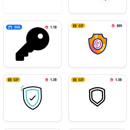
GIF
889
SVG
1.1B
GIF
1.3B
GIF
1.3B