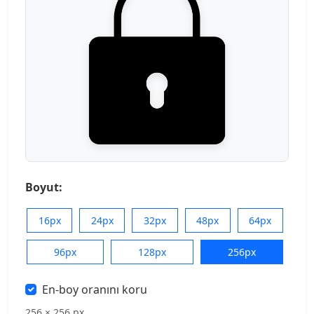
Boyut:
16px
24px
32px
48px
64px
96px
128px
256px
En-boy oranını koru
256 × 256 px