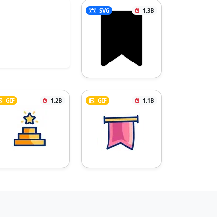
SVG
1.3B
GIF
1.2B
GIF
1.1B