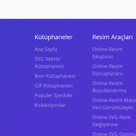
Kütüphaneler
Resim Araçları
Ana Sayfa
Online Resim
Sıkıştırıcı
SVG Vektör
Kütüphanesi
Online Resim
Dönüştürücü
İkon Kütüphanesi
Online Resim
GIF Kütüphanesi
Boyutlandırma
Popüler İçerikler
Online Resim Meta
Koleksiyonlar
Veri Görüntüleyici
Online SVG Renk
Değiştirme
Online SVG Optimi