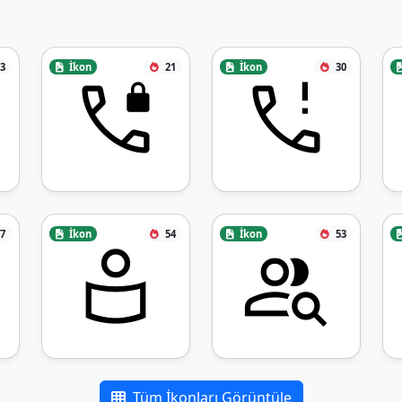
3
İkon
21
İkon
30
7
İkon
54
İkon
53
Tüm İkonları Görüntüle