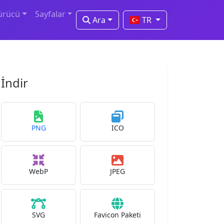
ürücü
Sayfalar
Ara
TR
İndir
PNG
ICO
WebP
JPEG
SVG
Favicon Paketi