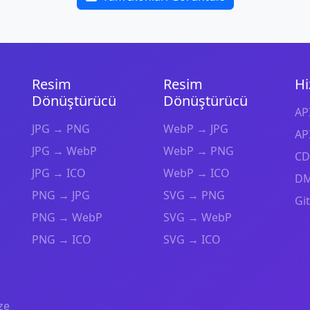
Resim
Resim
Hi
Dönüştürücü
Dönüştürücü
API
JPG → PNG
WebP → JPG
API
JPG → WebP
WebP → PNG
CD
JPG → ICO
WebP → ICO
DM
PNG → JPG
SVG → PNG
Gi
PNG → WebP
SVG → WebP
PNG → ICO
SVG → ICO
ze