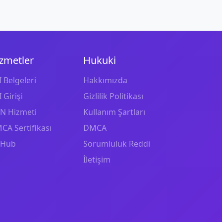
zmetler
Hukuki
 Belgeleri
Hakkımızda
 Girişi
Gizlilik Politikası
N Hizmeti
Kullanım Şartları
CA Sertifikası
DMCA
tHub
Sorumluluk Reddi
İletişim