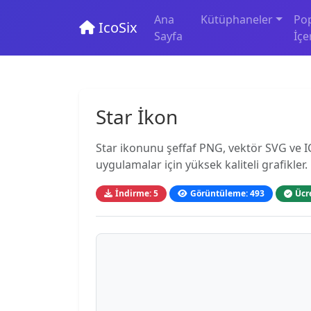
Ana
Kütüphaneler
Po
IcoSix
Sayfa
İçe
Star İkon
Star ikonunu şeffaf PNG, vektör SVG ve IC
uygulamalar için yüksek kaliteli grafikler.
İndirme: 5
Görüntüleme: 493
Ücr