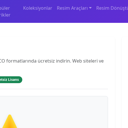
püler
Koleksiyonlar
Resim Araçları
Resim Dönüşt
rikler
O formatlarında ücretsiz indirin. Web siteleri ve
etsiz Lisans