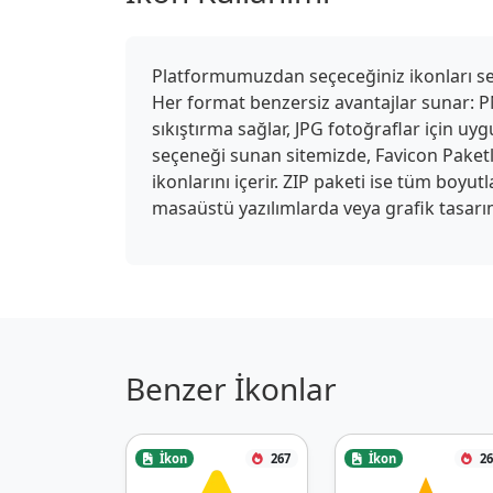
Platformumuzdan seçeceğiniz ikonları seki
Her format benzersiz avantajlar sunar: PN
sıkıştırma sağlar, JPG fotoğraflar için u
seçeneği sunan sitemizde, Favicon Paketle
ikonlarını içerir. ZIP paketi ise tüm boyu
masaüstü yazılımlarda veya grafik tasarım
Benzer İkonlar
İkon
267
İkon
26