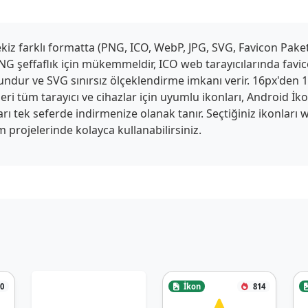
z farklı formatta (PNG, ICO, WebP, JPG, SVG, Favicon Paketi,
G şeffaflık için mükemmeldir, ICO web tarayıcılarında favico
ygundur ve SVG sınırsız ölçeklendirme imkanı verir. 16px'den
ri tüm tarayıcı ve cihazlar için uyumlu ikonları, Android İk
tları tek seferde indirmenize olanak tanır. Seçtiğiniz ikonlar
 projelerinde kolayca kullanabilirsiniz.
0
İkon
814