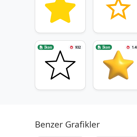
İkon
932
İkon
1.4
Benzer Grafikler