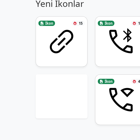
Yeni İkonlar
İkon
15
İkon
1
İkon
4