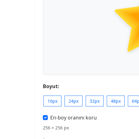
Boyut:
16px
24px
32px
48px
64
En-boy oranını koru
256 × 256 px