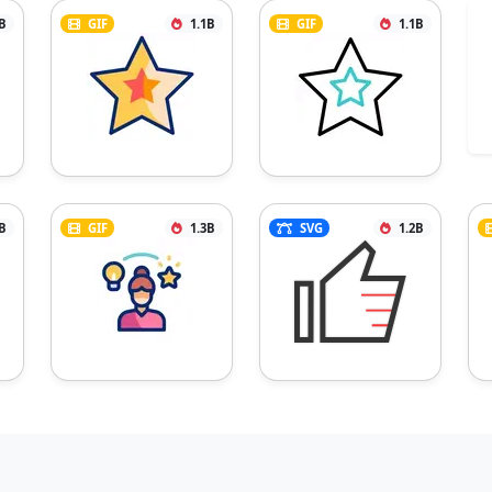
B
GIF
1.1B
GIF
1.1B
B
GIF
1.3B
SVG
1.2B