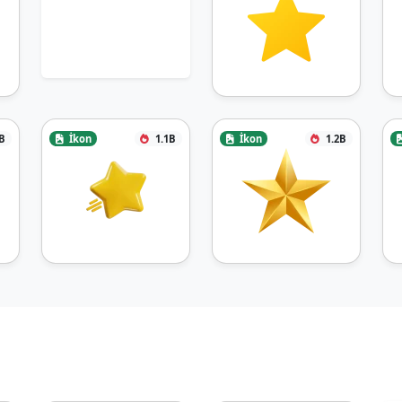
B
İkon
1.1B
İkon
1.2B