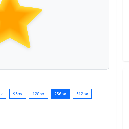
px
96px
128px
256px
512px