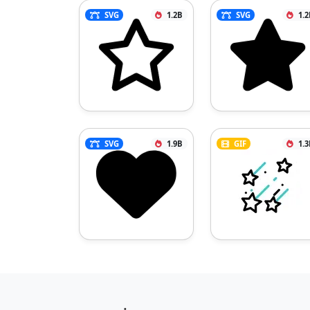
SVG
1.2B
SVG
1.2
SVG
1.9B
GIF
1.3