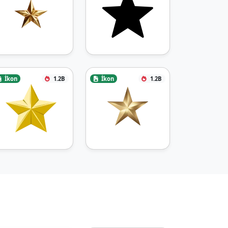
İkon
1.2B
İkon
1.2B