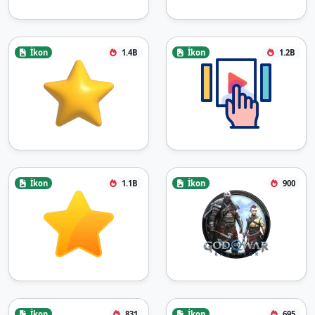
İkon
1.4B
İkon
1.2B
İkon
1.1B
İkon
900
İkon
831
İkon
695