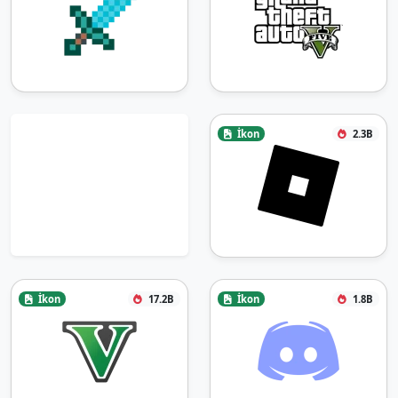
İkon
2.3B
İkon
17.2B
İkon
1.8B