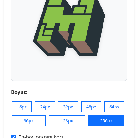
Boyut:
16px
24px
32px
48px
64px
96px
128px
256px
En-boy oranını koru