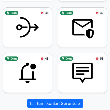
İkon
36
İkon
49
İkon
41
İkon
53
Tüm İkonları Görüntüle