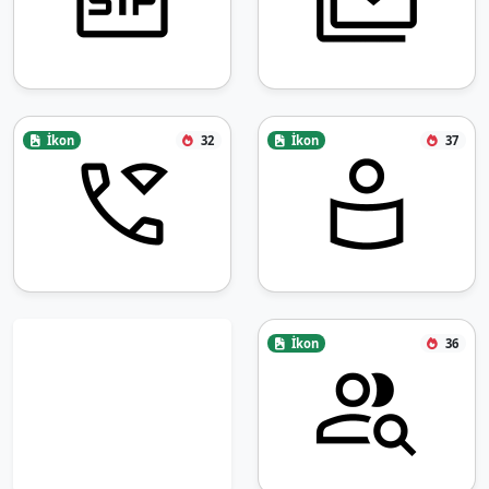
İkon
32
İkon
37
İkon
36