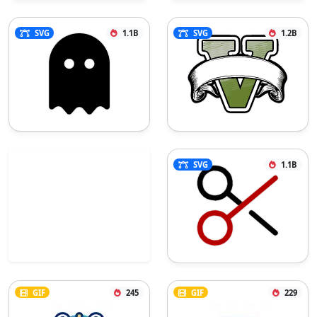
SVG
1.1B
SVG
1.2B
SVG
1.1B
GIF
245
GIF
229