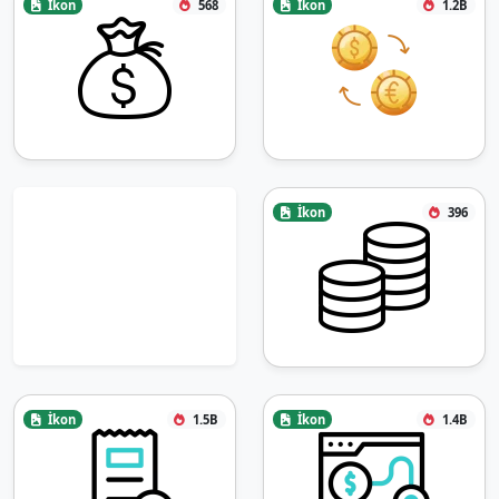
İkon
568
İkon
1.2B
İkon
396
İkon
1.5B
İkon
1.4B