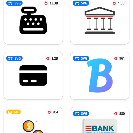
SVG
13.3B
SVG
1.3B
SVG
1.2B
SVG
961
GIF
964
SVG
580