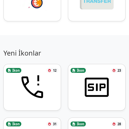
Yeni İkonlar
İkon
12
İkon
23
İkon
31
İkon
28