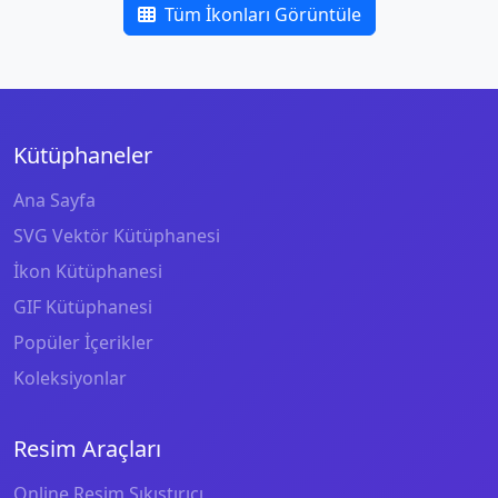
Tüm İkonları Görüntüle
Kütüphaneler
Ana Sayfa
SVG Vektör Kütüphanesi
İkon Kütüphanesi
GIF Kütüphanesi
Popüler İçerikler
Koleksiyonlar
Resim Araçları
Online Resim Sıkıştırıcı