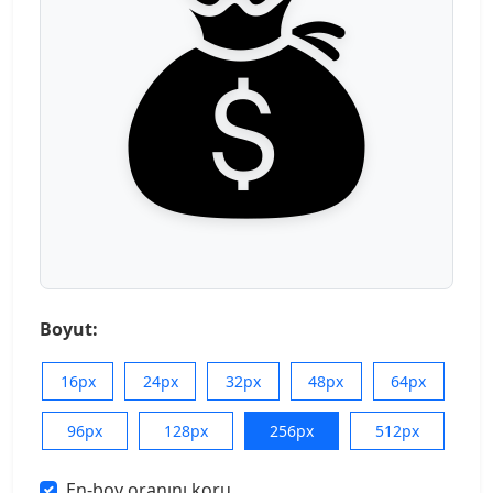
Boyut:
16px
24px
32px
48px
64px
96px
128px
256px
512px
En-boy oranını koru