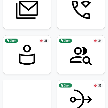
İkon
33
İkon
34
İkon
35