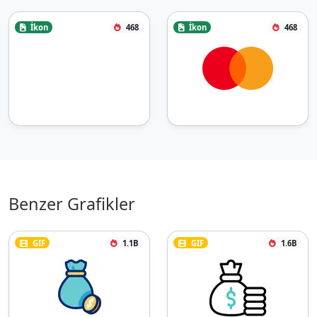
İkon
468
İkon
468
Benzer Grafikler
GIF
1.1B
GIF
1.6B