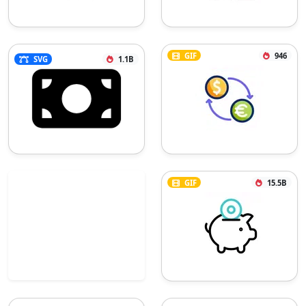
GIF
946
SVG
1.1B
GIF
15.5B