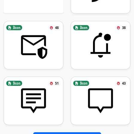
İkon
48
İkon
38
İkon
51
İkon
43