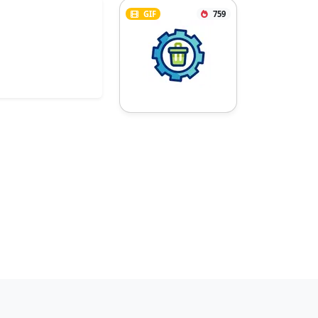
GIF
759