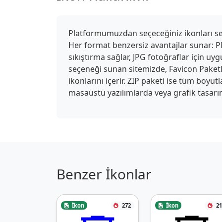
Platformumuzdan seçeceğiniz ikonları seki
Her format benzersiz avantajlar sunar: PN
sıkıştırma sağlar, JPG fotoğraflar için u
seçeneği sunan sitemizde, Favicon Paketle
ikonlarını içerir. ZIP paketi ise tüm boyu
masaüstü yazılımlarda veya grafik tasarım
Benzer İkonlar
İkon
272
İkon
21