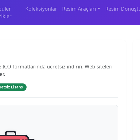
püler
Koleksiyonlar
Resim Araçları
Resim Dönüşt
rikler
ICO formatlarında ücretsiz indirin. Web siteleri
er.
retsiz Lisans