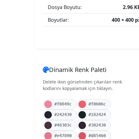
Dosya Boyutu:
2.96 K
Boyutlar:
400 × 400 p
Dinamik Renk Paleti
Delete ikon görselinden çıkarılan renk
kodlarını kopyalamak için tıklayın.
#f0849c
#f0606c
#242430
#182424
#48303c
#302430
#e47890
#d85460