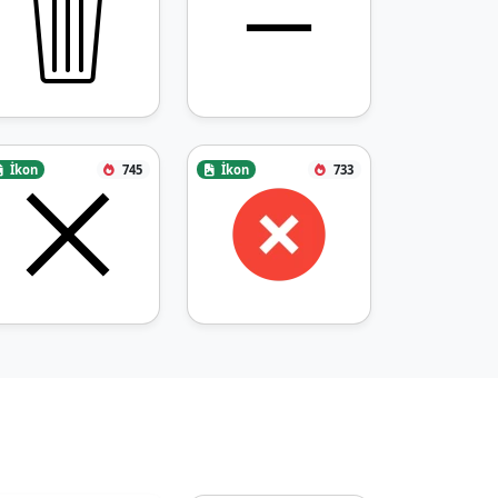
İkon
745
İkon
733