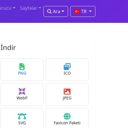
ürücü
Sayfalar
Ara
TR
İndir
PNG
ICO
WebP
JPEG
SVG
Favicon Paketi