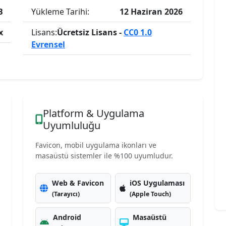
B
Yükleme Tarihi:
12 Haziran 2026
x
Lisans:
Ücretsiz Lisans -
CC0 1.0
Evrensel
Platform & Uygulama
Uyumluluğu
Favicon, mobil uygulama ikonları ve
masaüstü sistemler ile %100 uyumludur.
Web & Favicon
iOS Uygulaması
(Tarayıcı)
(Apple Touch)
Android
Masaüstü