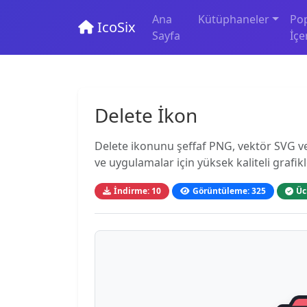
Ana
Kütüphaneler
Po
IcoSix
Sayfa
İçe
Delete İkon
Delete ikonunu şeffaf PNG, vektör SVG ve 
ve uygulamalar için yüksek kaliteli grafikl
İndirme: 10
Görüntüleme: 325
Üc