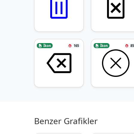
İkon
165
İkon
85
Benzer Grafikler