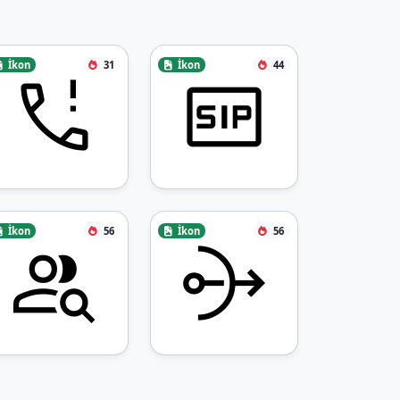
İkon
31
İkon
44
İkon
56
İkon
56