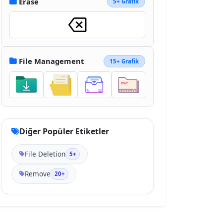
Erase
5+ Grafik
File Management
15+ Grafik
Diğer Popüler Etiketler
File Deletion
5+
Remove
20+