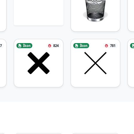
7
İkon
824
İkon
781