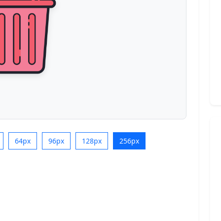
64px
96px
128px
256px