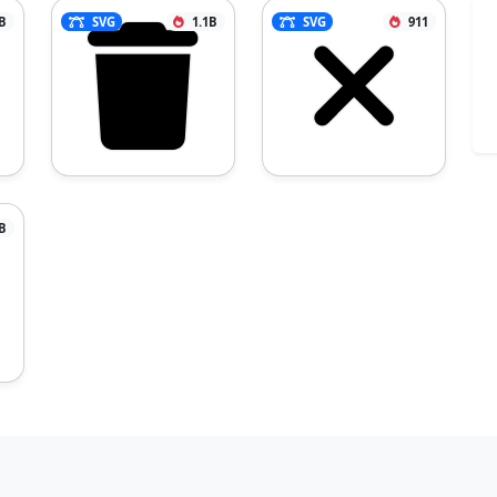
B
SVG
1.1B
SVG
911
B