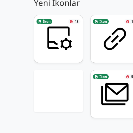
Yeni İkonlar
İkon
13
İkon
1
İkon
5