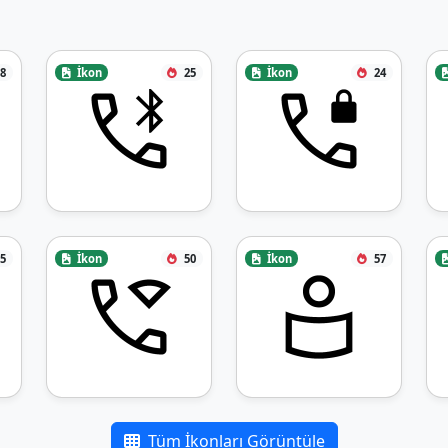
8
İkon
25
İkon
24
5
İkon
50
İkon
57
Tüm İkonları Görüntüle