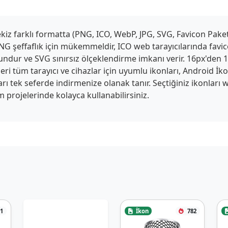
z farklı formatta (PNG, ICO, WebP, JPG, SVG, Favicon Paketi,
G şeffaflık için mükemmeldir, ICO web tarayıcılarında favico
ygundur ve SVG sınırsız ölçeklendirme imkanı verir. 16px'den
ri tüm tarayıcı ve cihazlar için uyumlu ikonları, Android İk
tları tek seferde indirmenize olanak tanır. Seçtiğiniz ikonlar
 projelerinde kolayca kullanabilirsiniz.
1
İkon
782