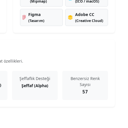
(Mipmap)
(ICO / macOS)
Figma
Adobe CC
(Tasarım)
(Creative Cloud)
 özellikleri.
Şeffaflık Desteği
Benzersiz Renk
Sayısı
Şeffaf (Alpha)
)
57