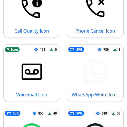
Call Quality Icon
Phone Cancel Icon
Icon
171
0
SVG
786
8
Voicemail Icon
WhatsApp White Icon SVG Datei
SVG
850
40
SVG
818
38