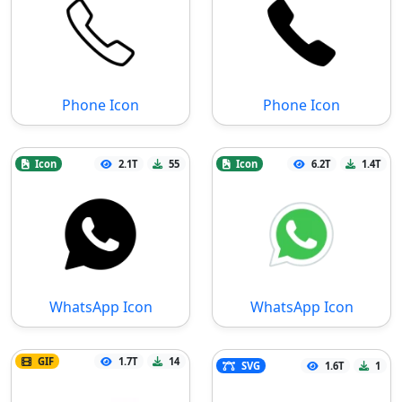
Phone Icon
Phone Icon
Icon
2.1T
55
Icon
6.2T
1.4T
WhatsApp Icon
WhatsApp Icon
GIF
1.7T
14
SVG
1.6T
1