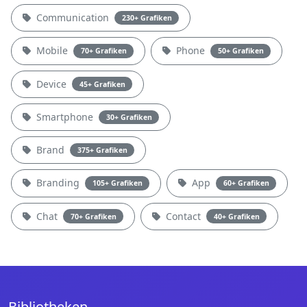
Communication
230+ Grafiken
Mobile
Phone
70+ Grafiken
50+ Grafiken
Device
45+ Grafiken
Smartphone
30+ Grafiken
Brand
375+ Grafiken
Branding
App
105+ Grafiken
60+ Grafiken
Chat
Contact
70+ Grafiken
40+ Grafiken
Bibliotheken