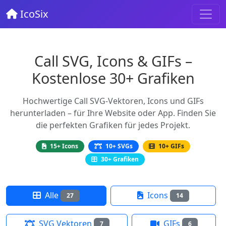
IcoSix
Call SVG, Icons & GIFs –
Kostenlose 30+ Grafiken
Hochwertige Call SVG-Vektoren, Icons und GIFs
herunterladen – für Ihre Website oder App. Finden Sie
die perfekten Grafiken für jedes Projekt.
15+ Icons
10+ SVGs
10+ GIFs
30+ Grafiken
Alle
Icons
27
14
SVG Vektoren
GIFs
7
6