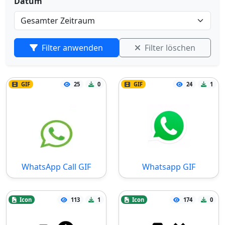
Datum
Filter anwenden
Filter löschen
GIF
25
0
GIF
24
1
WhatsApp Call GIF
Whatsapp GIF
Icon
113
1
Icon
174
0