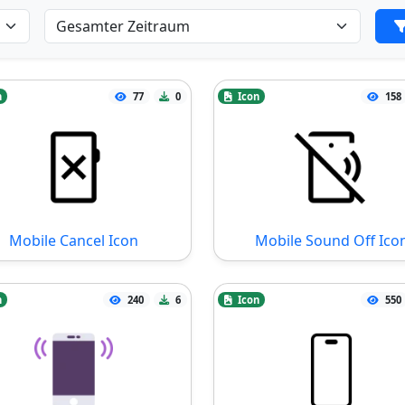
n
77
0
Icon
158
Mobile Cancel Icon
Mobile Sound Off Ico
n
240
6
Icon
550