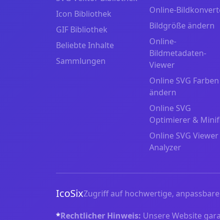
Online-Bildkonvert
Icon Bibliothek
Bildgröße ändern
GIF Bibliothek
Online-
Beliebte Inhalte
Bildmetadaten-
Sammlungen
Viewer
Online SVG Farben
ändern
Online SVG
Optimierer & Minif
Online SVG Viewer
Analyzer
IcoSix
Zugriff auf hochwertige, anpassbare 
*
Rechtlicher Hinweis:
Unsere Website garant