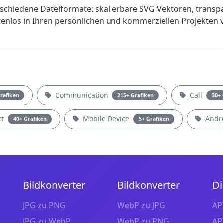
hiedene Dateiformate: skalierbare SVG Vektoren, transp
tenlos in Ihren persönlichen und kommerziellen Projekten
Communication
Call
rafiken
215+ Grafiken
30+ 
ct
Mobile Device
Andr
40+ Grafiken
5+ Grafiken
Bildkonverter
Bildkonverter
Di
JPG zu PNG
WebP zu JPG
AP
JPG zu WebP
WebP zu PNG
AP