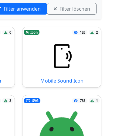
Filter anwenden
Filter löschen
0
Icon
126
2
n
Mobile Sound Icon
3
SVG
735
1