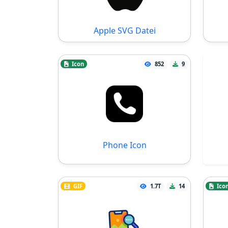
Apple SVG Datei
Icon
852
9
Phone Icon
GIF
1.7T
14
Ico