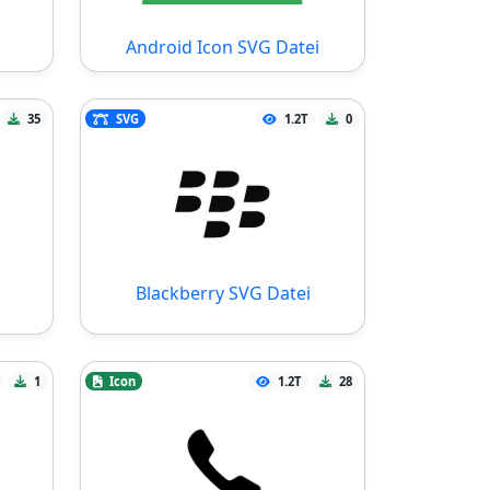
Android Icon SVG Datei
35
SVG
1.2T
0
Blackberry SVG Datei
1
Icon
1.2T
28