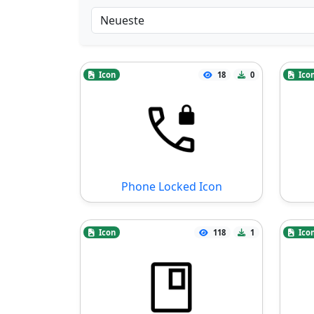
Icon
18
0
Ico
Phone Locked Icon
Icon
118
1
Ico