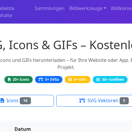
eliebte
Sammlungen
Bildwerkzeuge
Bildkonv
nhalte
 Icons & GIFs – Kostenl
ns und GIFs herunterladen – für Ihre Website oder App. Fi
Projekt.
20+ Icons
5+ SVGs
5+ GIFs
30+ Grafiken
Icons
SVG Vektoren
18
5
Datum