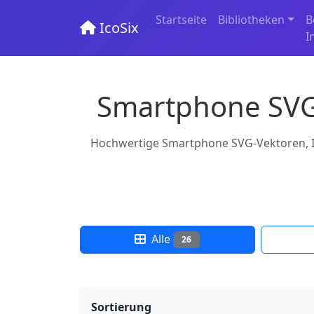
Startseite
Bibliotheken
B
IcoSix
I
Smartphone SVG,
Hochwertige Smartphone SVG-Vektoren, Ico
Alle
26
Sortierung