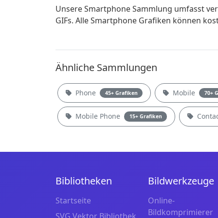
Unsere Smartphone Sammlung umfasst versc
GIFs. Alle Smartphone Grafiken können kos
Ähnliche Sammlungen
Phone
Mobile
45+ Grafiken
70+ G
Mobile Phone
Conta
15+ Grafiken
Bibliotheken
Bildwerkzeuge
Startseite
Online-
Bildkomprimierer
SVG Vektor Bibliothek