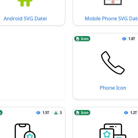
Android SVG Datei
Mobile Phone SVG Dat
Icon
1.8T
Phone Icon
n
1.5T
3
Icon
1.2T