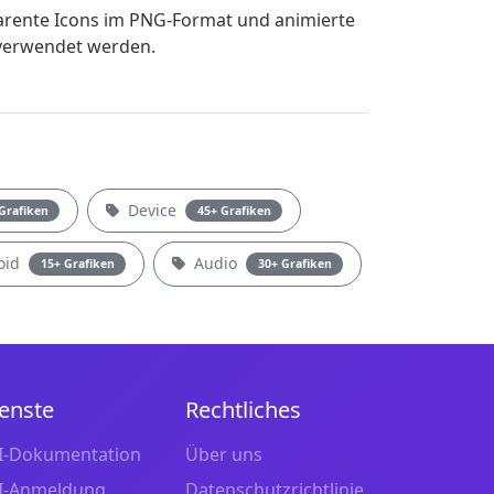
arente Icons im PNG-Format und animierte
 verwendet werden.
Device
Grafiken
45+ Grafiken
oid
Audio
15+ Grafiken
30+ Grafiken
enste
Rechtliches
I-Dokumentation
Über uns
I-Anmeldung
Datenschutzrichtlinie