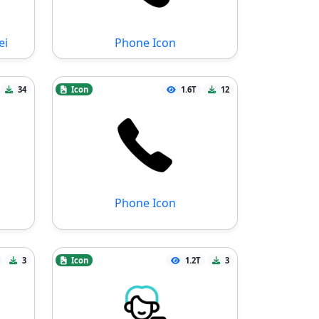
ei
Phone Icon
34
Icon
1.6T
12
Phone Icon
3
Icon
1.2T
3