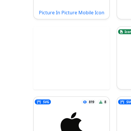
Picture In Picture Mobile Icon
Ico
SVG
819
8
SV