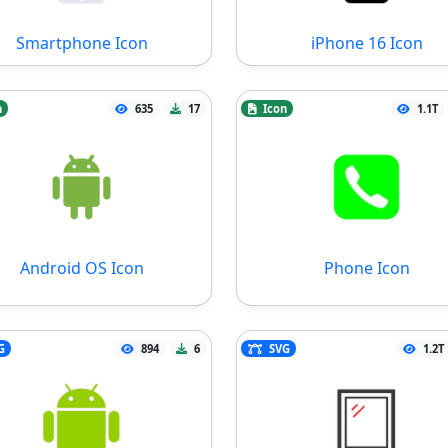
Smartphone Icon
iPhone 16 Icon
n
635
17
Icon
1.1T
Android OS Icon
Phone Icon
G
894
6
SVG
1.2T