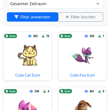
Filter anwenden
Filter löschen
Icon
302
19
Icon
326
1
Cute Cat Icon
Cute Fox Icon
Icon
330
4
Icon
401
9