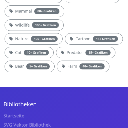
Mammal
80+ Grafiken
Wildlife
100+ Grafiken
Nature
Cartoon
105+ Grafiken
15+ Grafiken
Cat
Predator
10+ Grafiken
15+ Grafiken
Bear
Farm
5+ Grafiken
40+ Grafiken
Bibliotheken
Startseite
SVG Vektor Bibliothek