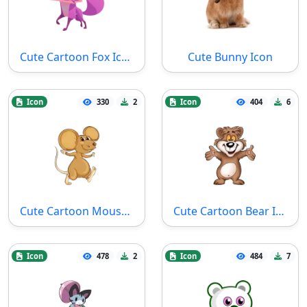
Cute Cartoon Fox Icon
Cute Bunny Icon
Icon
330
2
Icon
404
6
Cute Cartoon Mouse Icon
Cute Cartoon Bear Icon
Icon
478
2
Icon
484
7