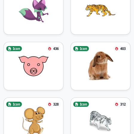
Icon
436
Icon
403
Icon
328
Icon
312