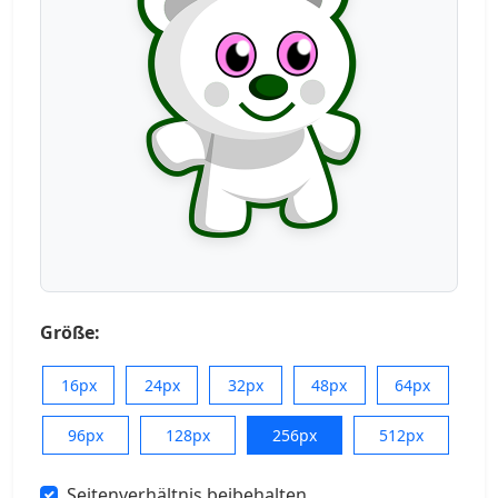
Größe:
16px
24px
32px
48px
64px
96px
128px
256px
512px
Seitenverhältnis beibehalten