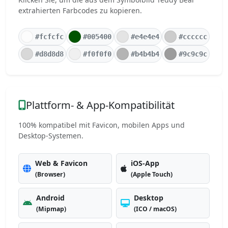
extrahierten Farbcodes zu kopieren.
#fcfcfc
#005400
#e4e4e4
#cccccc
#d8d8d8
#f0f0f0
#b4b4b4
#9c9c9c
Plattform- & App-Kompatibilität
100% kompatibel mit Favicon, mobilen Apps und
Desktop-Systemen.
Web & Favicon
iOS-App
(Browser)
(Apple Touch)
Android
Desktop
(Mipmap)
(ICO / macOS)