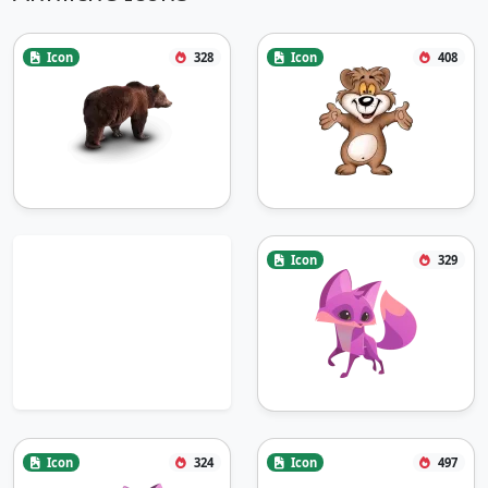
Icon
328
Icon
408
Icon
329
Icon
324
Icon
497