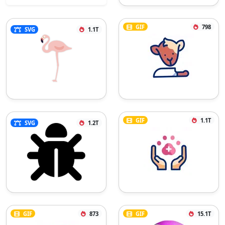
GIF
798
SVG
1.1T
GIF
1.1T
SVG
1.2T
GIF
873
GIF
15.1T