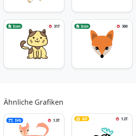
Icon
317
Icon
300
Ähnliche Grafiken
GIF
1.2T
SVG
1.3T