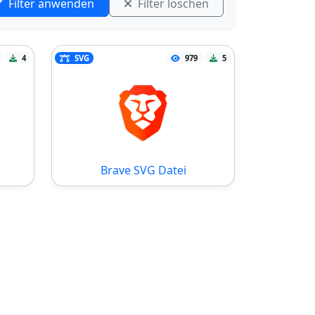
Filter anwenden
Filter löschen
4
SVG
979
5
Brave SVG Datei