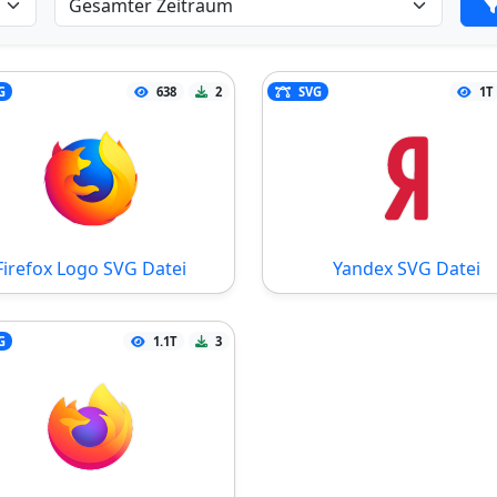
G
638
2
SVG
1T
Firefox Logo SVG Datei
Yandex SVG Datei
G
1.1T
3