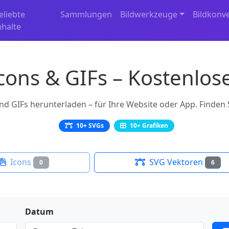
eliebte
Sammlungen
Bildwerkzeuge
Bildkonv
nhalte
Icons & GIFs – Kostenlos
d GIFs herunterladen – für Ihre Website oder App. Finden Si
10+ SVGs
10+ Grafiken
Icons
SVG Vektoren
0
6
Datum