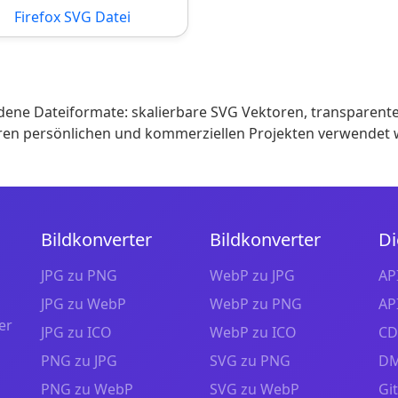
Firefox SVG Datei
ene Dateiformate: skalierbare SVG Vektoren, transparente
Ihren persönlichen und kommerziellen Projekten verwendet
Bildkonverter
Bildkonverter
Di
JPG zu PNG
WebP zu JPG
AP
JPG zu WebP
WebP zu PNG
AP
er
JPG zu ICO
WebP zu ICO
CD
PNG zu JPG
SVG zu PNG
DM
PNG zu WebP
SVG zu WebP
Gi