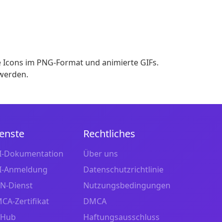
 Icons im PNG-Format und animierte GIFs.
 werden.
enste
Rechtliches
I-Dokumentation
Über uns
I-Anmeldung
Datenschutzrichtlinie
N-Dienst
Nutzungsbedingungen
CA-Zertifikat
DMCA
tHub
Haftungsausschluss