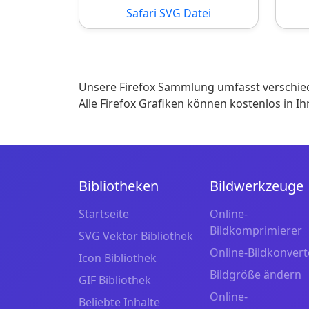
Safari SVG Datei
Unsere Firefox Sammlung umfasst verschied
Alle Firefox Grafiken können kostenlos in 
Bibliotheken
Bildwerkzeuge
Startseite
Online-
Bildkomprimierer
SVG Vektor Bibliothek
Online-Bildkonvert
Icon Bibliothek
Bildgröße ändern
GIF Bibliothek
Online-
Beliebte Inhalte