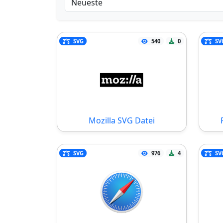
SVG
540
0
SV
Mozilla SVG Datei
SVG
976
4
SV