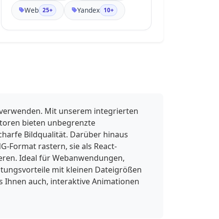
196-53-288 37c0 0 260-23 350 
Web
Yandex
25+
10+
123l276 47c32 0 103-27 168-50 65-
20 110-22 110-22s44 0 110 22 136 
50 168 50c33 0 275-47 275-47 90-
146 350-123 350-123-92-92-288-38-
288-38"></path></svg>
 verwenden. Mit unserem integrierten
ktoren bieten unbegrenzte
charfe Bildqualität. Darüber hinaus
-Format rastern, sie als React-
ieren. Ideal für Webanwendungen,
ungsvorteile mit kleinen Dateigrößen
s Ihnen auch, interaktive Animationen