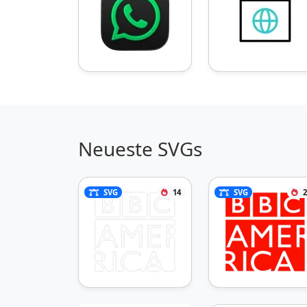
Neueste SVGs
SVG
14
SVG
2