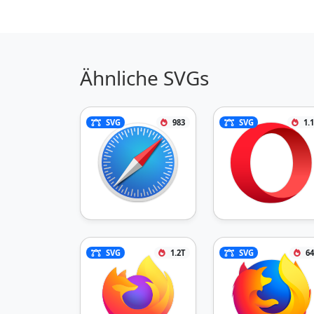
Ähnliche SVGs
SVG
983
SVG
1.
SVG
1.2T
SVG
64