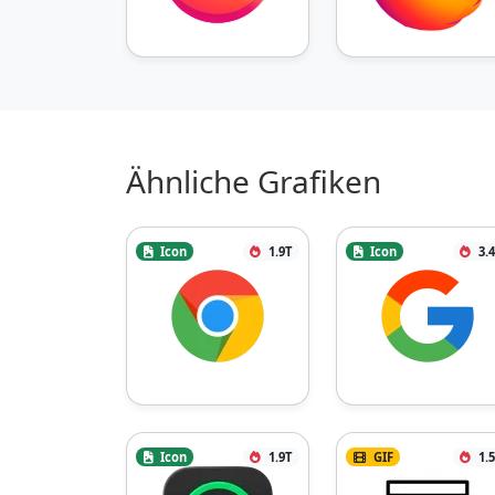
Ähnliche Grafiken
Icon
1.9T
Icon
3.
Icon
1.9T
GIF
1.