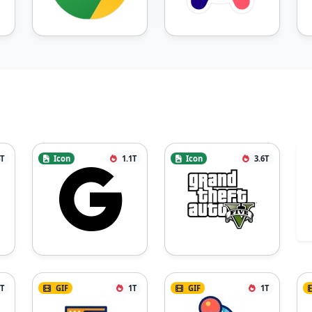
4T
Icon
1.1T
Icon
3.6T
5T
GIF
1T
GIF
1T