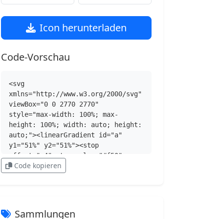
Icon herunterladen
Code-Vorschau
<svg 
xmlns="http://www.w3.org/2000/svg" 
viewBox="0 0 2770 2770" 
style="max-width: 100%; max-
height: 100%; width: auto; height: 
auto;"><linearGradient id="a" 
y1="51%" y2="51%"><stop 
offset=".4" stop-color="#f50">
Code kopieren
</stop><stop offset=".6" stop-
color="#ff2000"></stop>
</linearGradient><linearGradient 
id="b" x1="2%" y1="51%" y2="51%">
<stop offset="0" stop-
Sammlungen
color="#ff452a"></stop><stop 