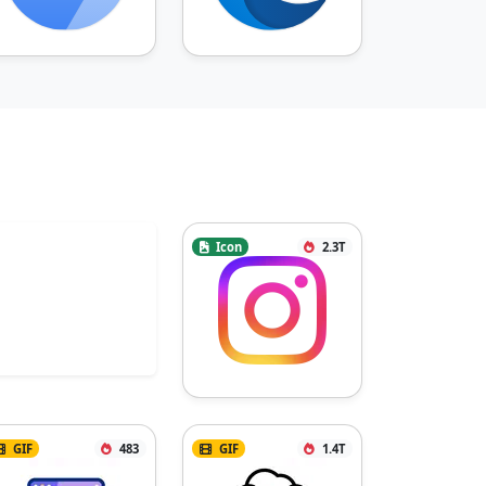
Icon
2.3T
GIF
483
GIF
1.4T