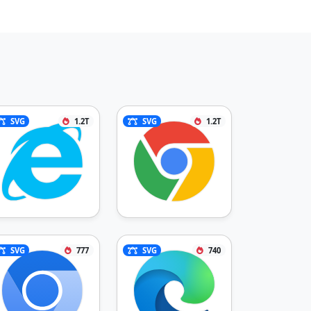
SVG
1.2T
SVG
1.2T
SVG
777
SVG
740