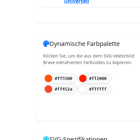
Universell
Dynamische Farbpalette
Klicken Sie, um die aus dem SVG-Vektorbild
Brave extrahierten Farbcodes zu kopieren.
#ff5500
#ff2000
#ff452a
#ffffff
SVG-Spezifikationen