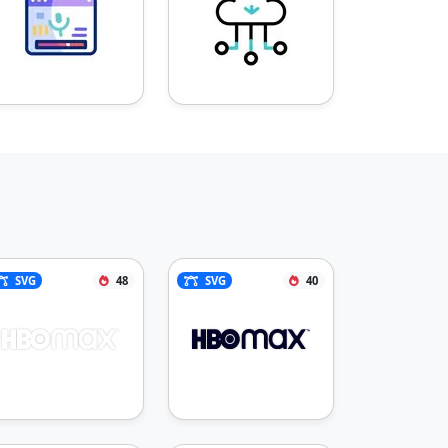
SVG
48
SVG
40