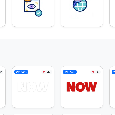
2
SVG
47
SVG
39