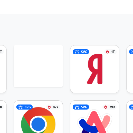
1T
SVG
1T
8
SVG
827
SVG
799