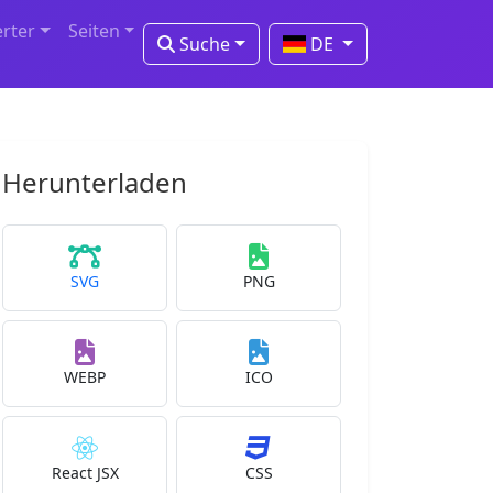
erter
Seiten
Suche
DE
Herunterladen
SVG
PNG
WEBP
ICO
React JSX
CSS