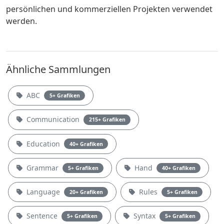
persönlichen und kommerziellen Projekten verwendet
werden.
Ähnliche Sammlungen
ABC
5+ Grafiken
Communication
215+ Grafiken
Education
40+ Grafiken
Grammar
Hand
5+ Grafiken
40+ Grafiken
Language
Rules
20+ Grafiken
5+ Grafiken
Sentence
Syntax
5+ Grafiken
5+ Grafiken