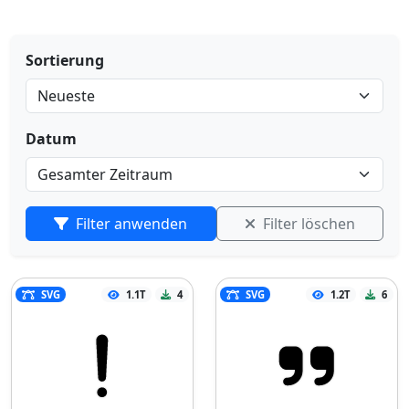
Sortierung
Datum
Filter anwenden
Filter löschen
SVG
1.1T
4
SVG
1.2T
6