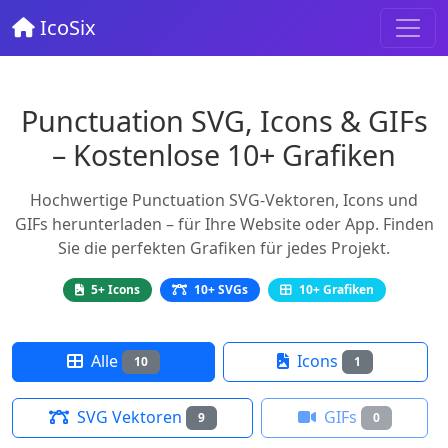
IcoSix
Punctuation SVG, Icons & GIFs
– Kostenlose 10+ Grafiken
Hochwertige Punctuation SVG-Vektoren, Icons und
GIFs herunterladen – für Ihre Website oder App. Finden
Sie die perfekten Grafiken für jedes Projekt.
5+ Icons
10+ SVGs
10+ Grafiken
Alle
Icons
10
1
SVG Vektoren
GIFs
9
0