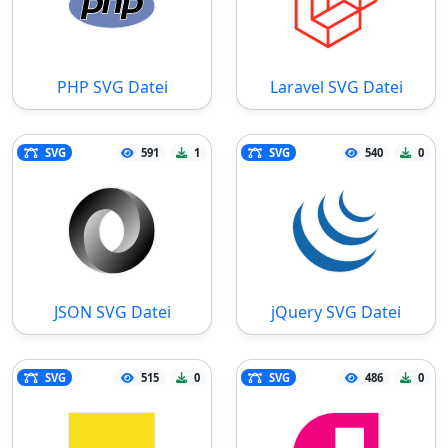
PHP SVG Datei
Laravel SVG Datei
SVG
591
1
SVG
540
0
JSON SVG Datei
jQuery SVG Datei
SVG
515
0
SVG
486
0