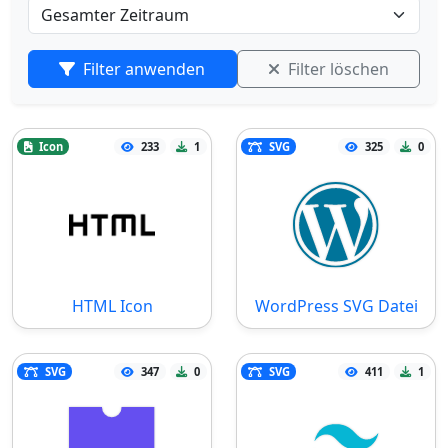
Filter anwenden
Filter löschen
Icon
233
1
SVG
325
0
HTML Icon
WordPress SVG Datei
SVG
347
0
SVG
411
1