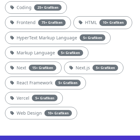
Coding
25+ Grafiken
Frontend
HTML
75+ Grafiken
10+ Grafiken
HyperText Markup Language
5+ Grafiken
Markup Language
5+ Grafiken
Next
Next.js
15+ Grafiken
5+ Grafiken
React Framework
5+ Grafiken
Vercel
5+ Grafiken
Web Design
10+ Grafiken