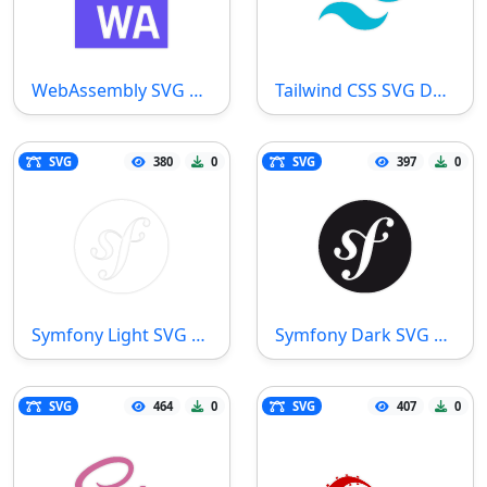
WebAssembly SVG Datei
Tailwind CSS SVG Datei
SVG
380
0
SVG
397
0
Symfony Light SVG Datei
Symfony Dark SVG Datei
SVG
464
0
SVG
407
0