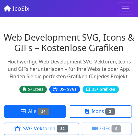
IcoSix
Web Development SVG, Icons &
GIFs – Kostenlose Grafiken
Hochwertige Web Development SVG-Vektoren, Icons
und GIFs herunterladen – für Ihre Website oder App.
Finden Sie die perfekten Grafiken für jedes Projekt.
5+ Icons
35+ SVGs
35+ Grafiken
Alle
Icons
34
2
SVG Vektoren
GIFs
32
0