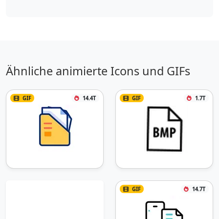
Ähnliche animierte Icons und GIFs
GIF
14.4T
GIF
1.7T
GIF
14.7T