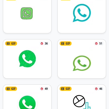
GIF
36
GIF
51
GIF
49
GIF
46