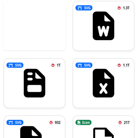
SVG
1.3T
SVG
1T
SVG
1.1T
SVG
932
Icon
217