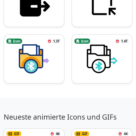
Icon
1.3T
Icon
1.4T
Neueste animierte Icons und GIFs
GIF
46
GIF
44