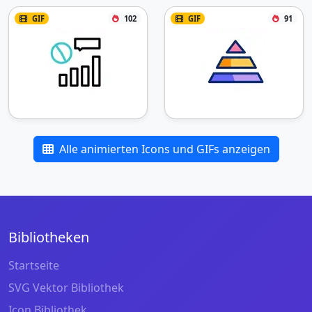
GIF
102
GIF
91
Alle animierten Icons und GIFs anzeigen
Bibliotheken
Startseite
SVG Vektor Bibliothek
Icon Bibliothek