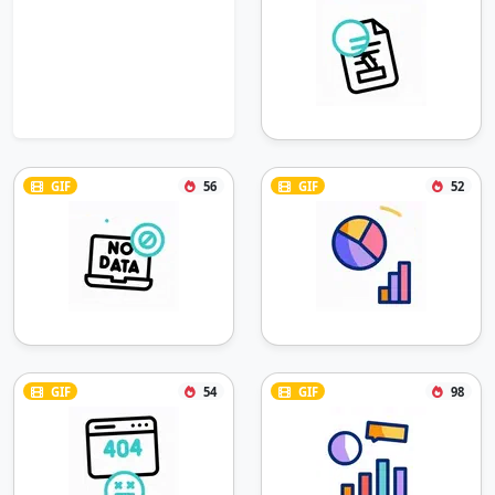
GIF
56
GIF
52
GIF
54
GIF
98