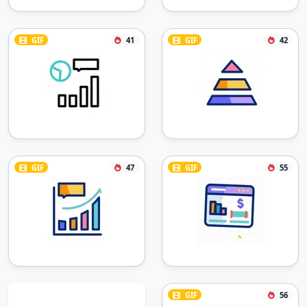
GIF
41
GIF
42
GIF
47
GIF
55
GIF
56