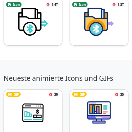
Icon
1.4T
Icon
1.3T
Neueste animierte Icons und GIFs
GIF
20
GIF
25