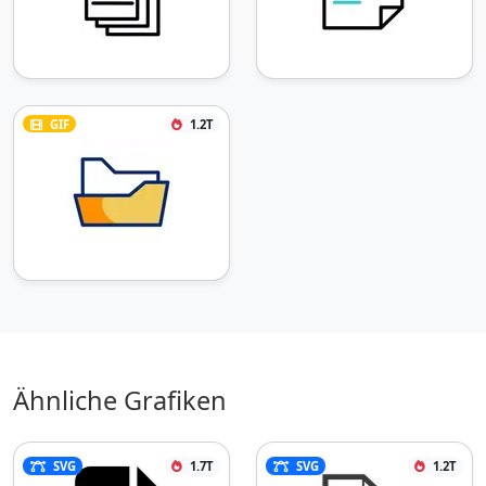
GIF
1.2T
Ähnliche Grafiken
SVG
1.7T
SVG
1.2T