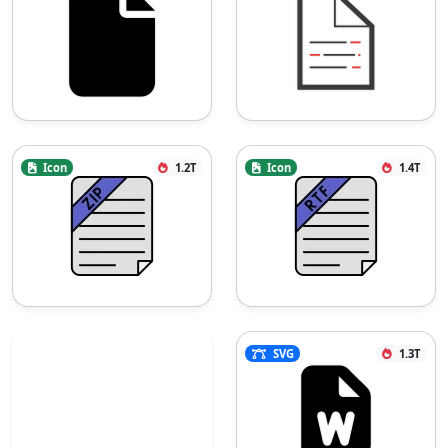
Icon
1.2T
Icon
1.4T
SVG
1.3T