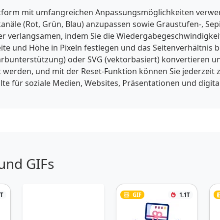
ttform mit umfangreichen Anpassungsmöglichkeiten verwend
bkanäle (Rot, Grün, Blau) anzupassen sowie Graustufen-, Se
r verlangsamen, indem Sie die Wiedergabegeschwindigkeit z
te und Höhe in Pixeln festlegen und das Seitenverhältnis b
arbunterstützung) oder SVG (vektorbasiert) konvertieren u
 werden, und mit der Reset-Funktion können Sie jederzeit 
alte für soziale Medien, Websites, Präsentationen und dig
 und GIFs
1T
GIF
1.1T