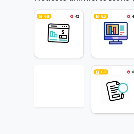
GIF
42
GIF
4
GIF
6