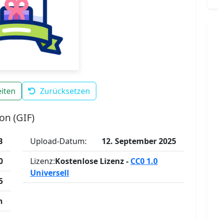
iten
Zurücksetzen
on (GIF)
B
Upload-Datum:
12. September 2025
0
Lizenz:
Kostenlose Lizenz -
CC0 1.0
Universell
5
n