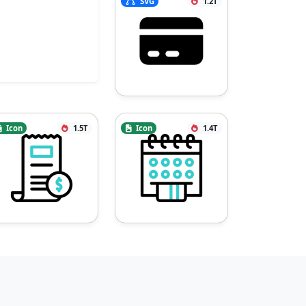
SVG
1.2T
Icon
1.5T
Icon
1.4T