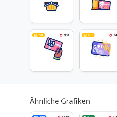
GIF
930
GIF
84
Ähnliche Grafiken