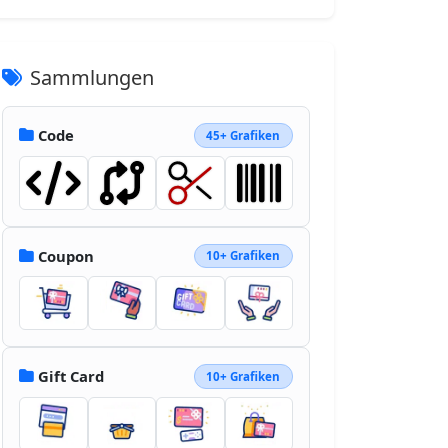
Sammlungen
Code
45+ Grafiken
Coupon
10+ Grafiken
Gift Card
10+ Grafiken