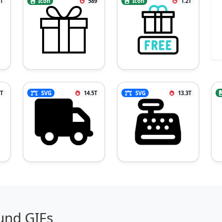
3T
Icon
589
Icon
1.2T
8T
SVG
14.5T
SVG
13.3T
und GIFs