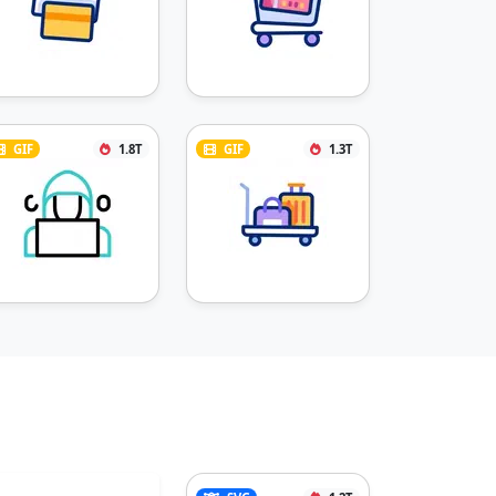
GIF
1.8T
GIF
1.3T