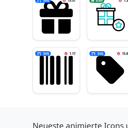
SVG
15.5T
Icon
1.
SVG
1.1T
SVG
15.
Neueste animierte Icons 