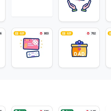
6
GIF
803
GIF
702