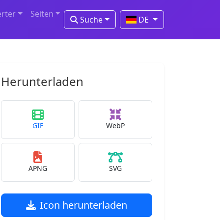
erter
Seiten
Suche
DE
Herunterladen
GIF
WebP
APNG
SVG
Icon herunterladen