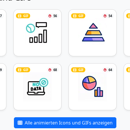
7
GIF
56
GIF
54
9
GIF
68
GIF
64
Alle animierten Icons und GIFs anzeigen