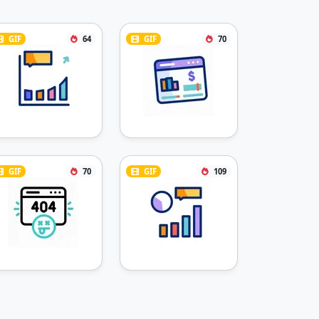
GIF
64
GIF
70
GIF
70
GIF
109