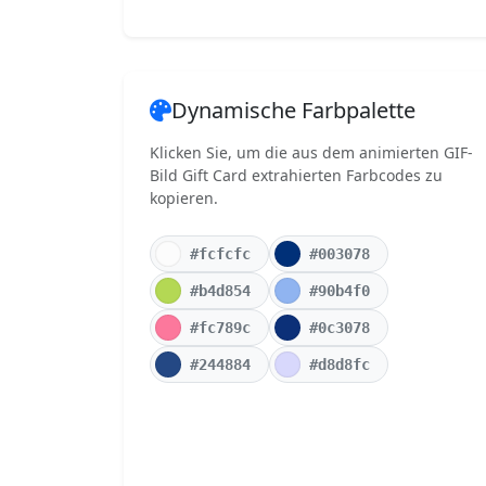
Dynamische Farbpalette
Klicken Sie, um die aus dem animierten GIF-
Bild Gift Card extrahierten Farbcodes zu
kopieren.
#fcfcfc
#003078
#b4d854
#90b4f0
#fc789c
#0c3078
#244884
#d8d8fc