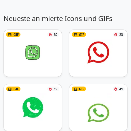
Neueste animierte Icons und GIFs
GIF
30
GIF
23
GIF
19
GIF
41