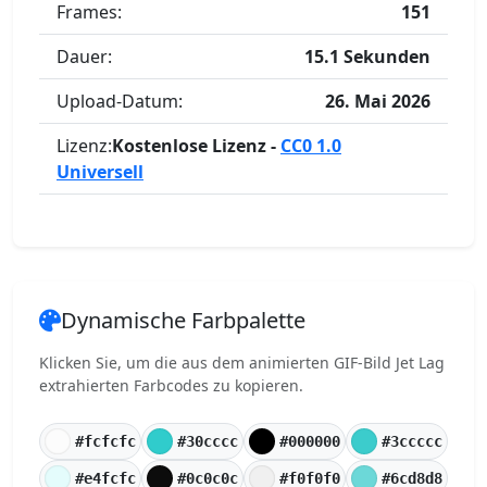
Frames:
151
Dauer:
15.1 Sekunden
Upload-Datum:
26. Mai 2026
Lizenz:
Kostenlose Lizenz -
CC0 1.0
Universell
Dynamische Farbpalette
Klicken Sie, um die aus dem animierten GIF-Bild Jet Lag
extrahierten Farbcodes zu kopieren.
#fcfcfc
#30cccc
#000000
#3ccccc
#e4fcfc
#0c0c0c
#f0f0f0
#6cd8d8