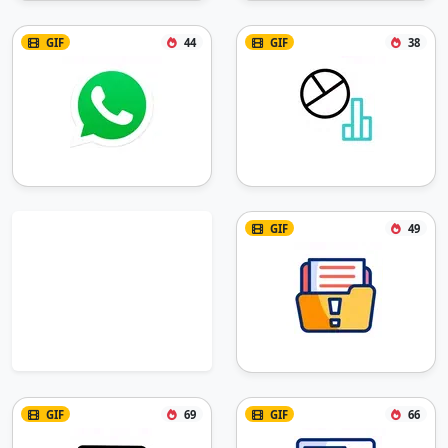
GIF
44
GIF
38
GIF
49
GIF
69
GIF
66