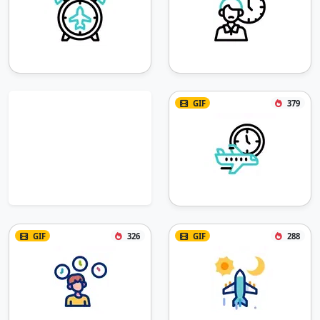
GIF
379
GIF
326
GIF
288