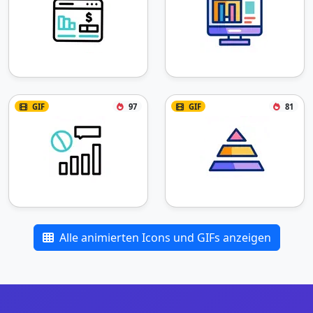
GIF
97
GIF
81
Alle animierten Icons und GIFs anzeigen