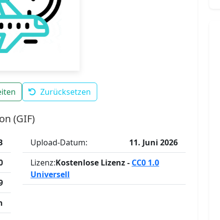
iten
Zurücksetzen
on (GIF)
B
Upload-Datum:
11. Juni 2026
0
Lizenz:
Kostenlose Lizenz -
CC0 1.0
Universell
9
n