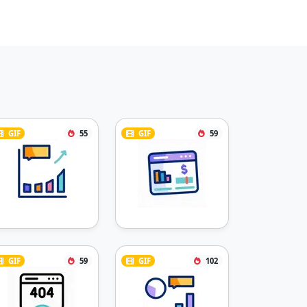
GIF
55
GIF
59
GIF
59
GIF
102