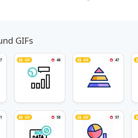
und GIFs
7
GIF
48
GIF
47
1
GIF
58
GIF
57