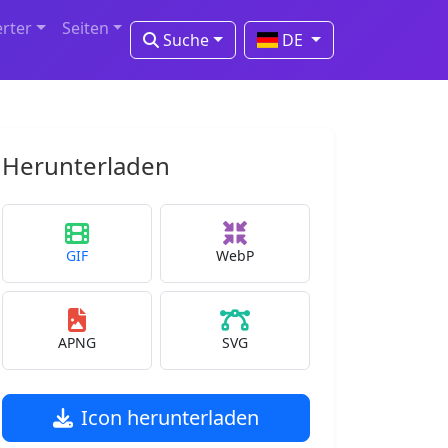
erter
Seiten
Suche
DE
Herunterladen
GIF
WebP
APNG
SVG
Icon herunterladen