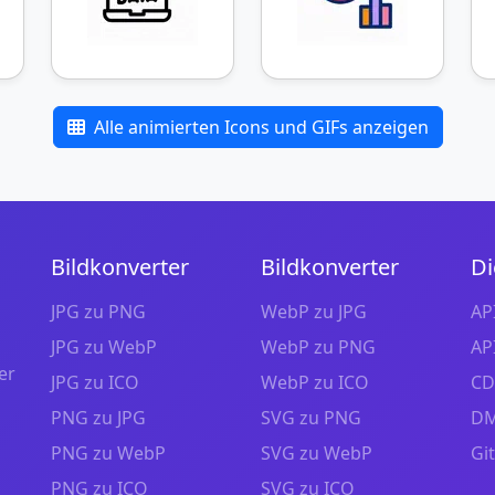
Alle animierten Icons und GIFs anzeigen
Bildkonverter
Bildkonverter
Di
JPG zu PNG
WebP zu JPG
AP
JPG zu WebP
WebP zu PNG
AP
er
JPG zu ICO
WebP zu ICO
CD
PNG zu JPG
SVG zu PNG
DM
PNG zu WebP
SVG zu WebP
Gi
PNG zu ICO
SVG zu ICO