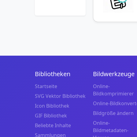
Bibliotheken
Bildwerkzeuge
Startseite
Online-
Bildkomprimierer
SVG Vektor Bibliothek
Online-Bildkonvert
Icon Bibliothek
Bildgröße ändern
GIF Bibliothek
Online-
Beliebte Inhalte
Bildmetadaten-
Sammlungen