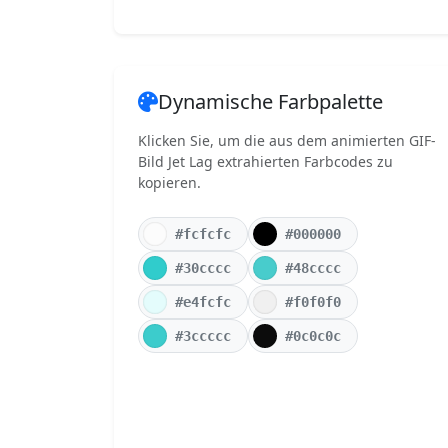
Dynamische Farbpalette
Klicken Sie, um die aus dem animierten GIF-
Bild Jet Lag extrahierten Farbcodes zu
kopieren.
#fcfcfc
#000000
#30cccc
#48cccc
#e4fcfc
#f0f0f0
#3ccccc
#0c0c0c