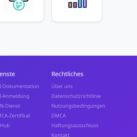
enste
Rechtliches
I-Dokumentation
Über uns
I-Anmeldung
Datenschutzrichtlinie
N-Dienst
Nutzungsbedingungen
CA-Zertifikat
DMCA
tHub
Haftungsausschluss
Kontakt