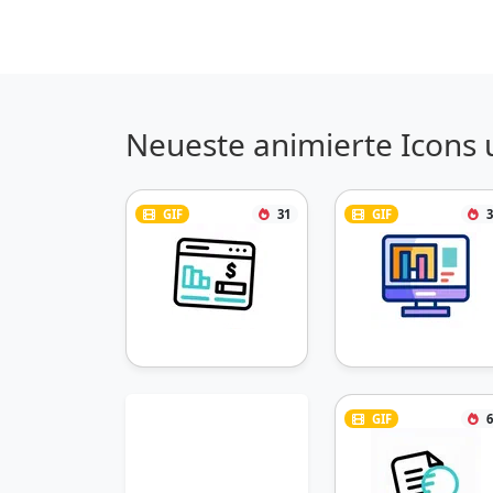
Neueste animierte Icons 
GIF
31
GIF
3
GIF
6