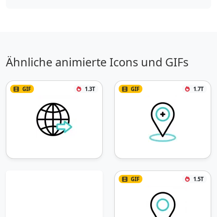
Ähnliche animierte Icons und GIFs
GIF
1.3T
GIF
1.7T
GIF
1.5T