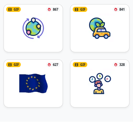
GIF
867
GIF
841
GIF
627
GIF
328