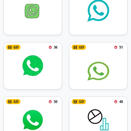
GIF
36
GIF
51
GIF
50
GIF
48