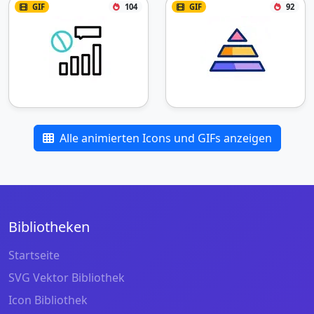
GIF
104
GIF
92
Alle animierten Icons und GIFs anzeigen
Bibliotheken
Startseite
SVG Vektor Bibliothek
Icon Bibliothek