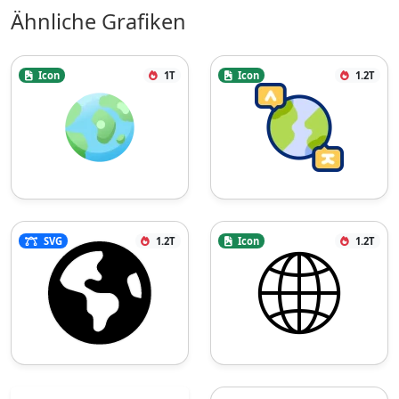
Ähnliche Grafiken
Icon
1T
Icon
1.2T
SVG
1.2T
Icon
1.2T