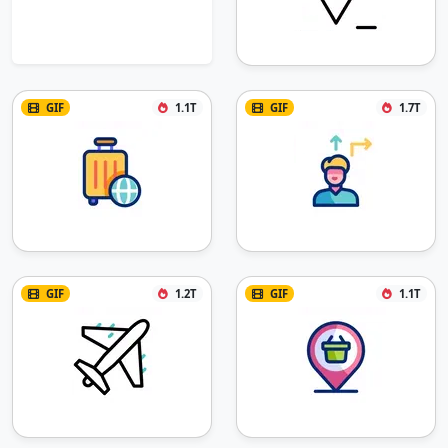
GIF
1.1T
GIF
1.7T
GIF
1.2T
GIF
1.1T