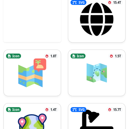
SVG
15.4T
Icon
1.8T
Icon
1.5T
Icon
1.4T
SVG
15.7T