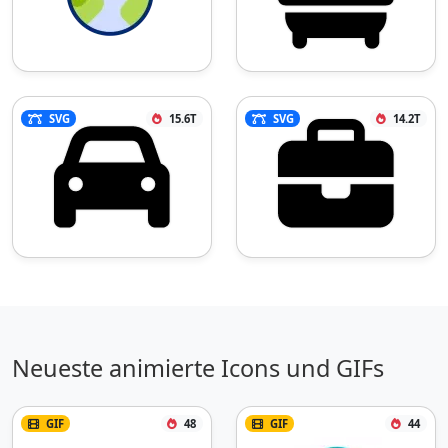
SVG
15.6T
SVG
14.2T
Neueste animierte Icons und GIFs
GIF
48
GIF
44