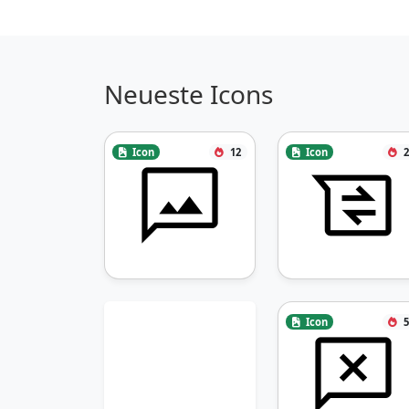
Neueste Icons
Icon
12
Icon
2
Icon
5