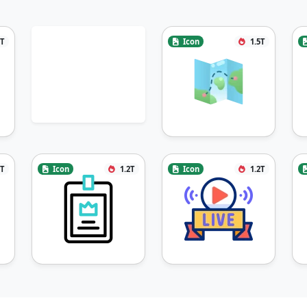
8T
Icon
1.5T
3T
Icon
1.2T
Icon
1.2T