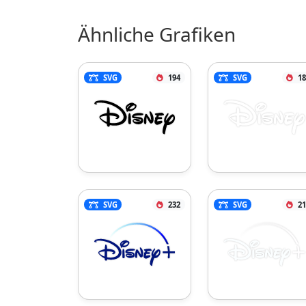
Ähnliche Grafiken
SVG
194
SVG
18
SVG
232
SVG
21