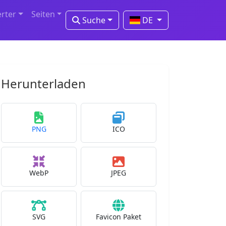
erter
Seiten
Suche
DE
Herunterladen
PNG
ICO
WebP
JPEG
SVG
Favicon Paket