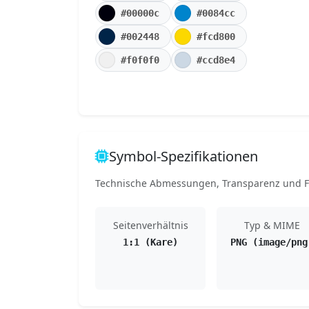
#00000c
#0084cc
#002448
#fcd800
#f0f0f0
#ccd8e4
Symbol-Spezifikationen
Technische Abmessungen, Transparenz und Fo
Seitenverhältnis
Typ & MIME
1:1 (Kare)
PNG (image/png