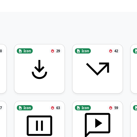
0
Icon
29
Icon
42
7
Icon
63
Icon
59