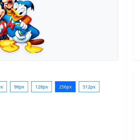
px
96px
128px
256px
512px