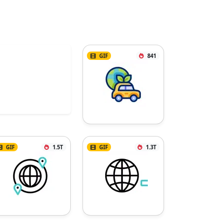
GIF
841
GIF
1.5T
GIF
1.3T