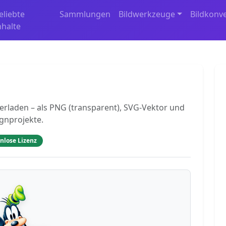
eliebte
Sammlungen
Bildwerkzeuge
Bildkonv
nhalte
terladen – als PNG (transparent), SVG-Vektor und
ignprojekte.
nlose Lizenz