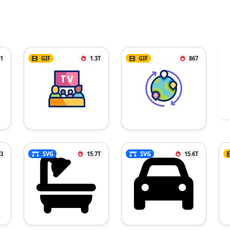
1
GIF
1.3T
GIF
867
3
SVG
15.7T
SVG
15.6T