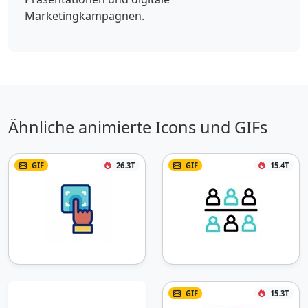
Marketingkampagnen.
Ähnliche animierte Icons und GIFs
GIF
26.3T
GIF
15.4T
GIF
15.3T