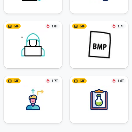
GIF
1.8T
GIF
1.7T
GIF
1.7T
GIF
1.6T