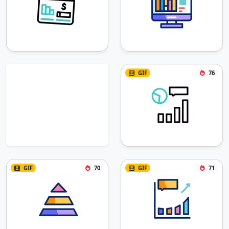
GIF
76
GIF
70
GIF
71