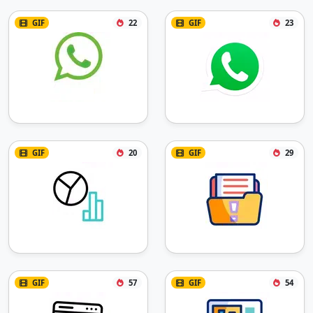
GIF
22
GIF
23
GIF
20
GIF
29
GIF
57
GIF
54