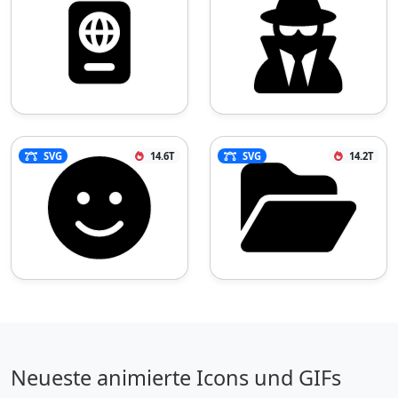
SVG
14.6T
SVG
14.2T
Neueste animierte Icons und GIFs