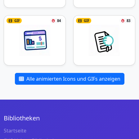
GIF
84
GIF
83
Alle animierten Icons und GIFs anzeigen
Bibliotheken
Startseite