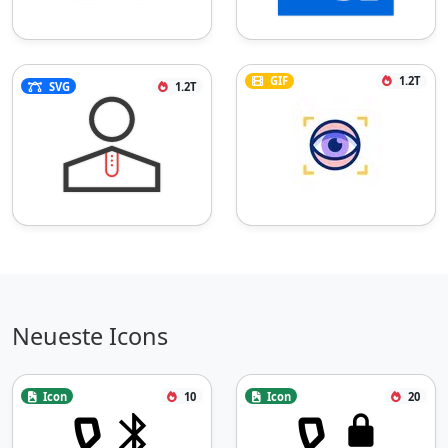
GIF
1.2T
SVG
1.2T
Neueste Icons
Icon
10
Icon
20