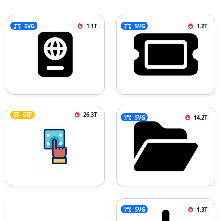
SVG
1.1T
SVG
1.2T
GIF
26.3T
SVG
14.2T
SVG
1.3T