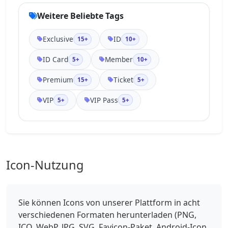
Weitere Beliebte Tags
Exclusive
ID
15+
10+
ID Card
Member
5+
10+
Premium
Ticket
15+
5+
VIP
VIP Pass
5+
5+
Icon-Nutzung
Sie können Icons von unserer Plattform in acht
verschiedenen Formaten herunterladen (PNG,
ICO, WebP, JPG, SVG, Favicon-Paket, Android-Icon