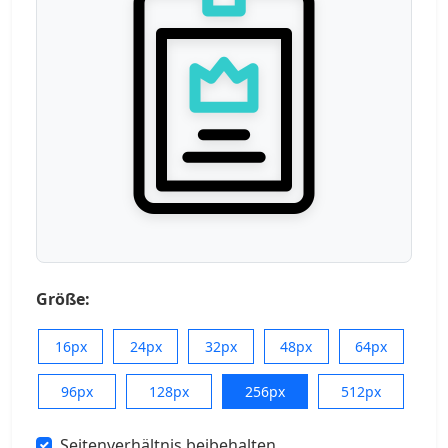
Größe:
16px
24px
32px
48px
64px
96px
128px
256px
512px
Seitenverhältnis beibehalten