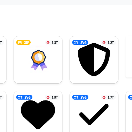
1T
GIF
1.3T
SVG
1.2T
1T
SVG
1.9T
SVG
1.7T