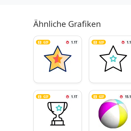
Ähnliche Grafiken
GIF
1.1T
GIF
1.
GIF
1.1T
GIF
15.