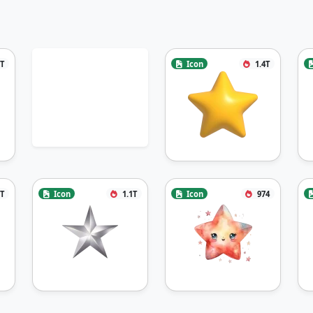
2T
Icon
1.4T
1T
Icon
1.1T
Icon
974