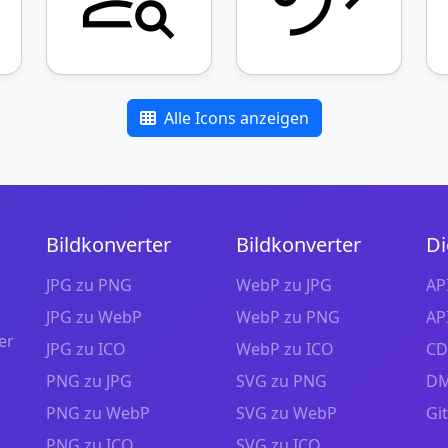
Alle Icons anzeigen
Bildkonverter
Bildkonverter
Di
JPG zu PNG
WebP zu JPG
AP
JPG zu WebP
WebP zu PNG
AP
er
JPG zu ICO
WebP zu ICO
CD
PNG zu JPG
SVG zu PNG
DM
PNG zu WebP
SVG zu WebP
Gi
PNG zu ICO
SVG zu ICO