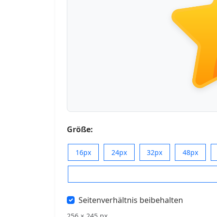
Größe:
16px
24px
32px
48px
Seitenverhältnis beibehalten
256 × 245 px