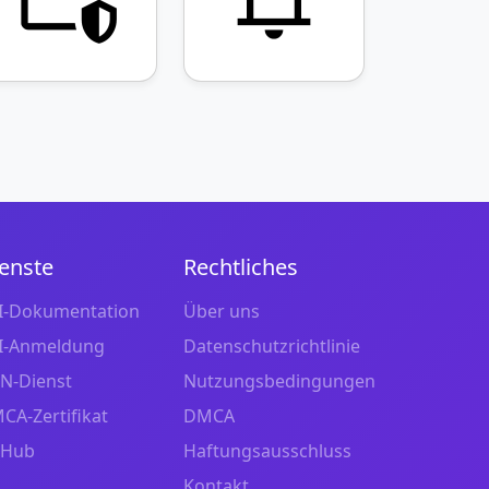
enste
Rechtliches
I-Dokumentation
Über uns
I-Anmeldung
Datenschutzrichtlinie
N-Dienst
Nutzungsbedingungen
CA-Zertifikat
DMCA
tHub
Haftungsausschluss
Kontakt