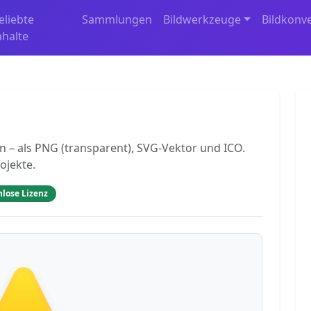
eliebte
Sammlungen
Bildwerkzeuge
Bildkonv
nhalte
n – als PNG (transparent), SVG-Vektor und ICO.
ojekte.
nlose Lizenz