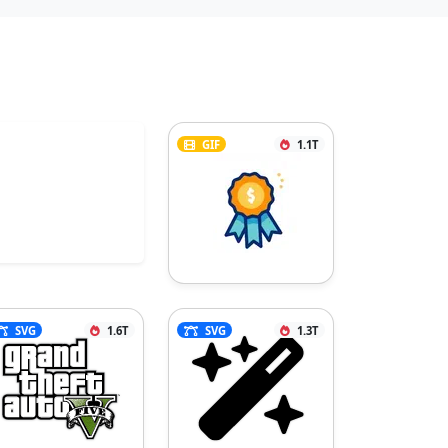
GIF
1.1T
SVG
1.6T
SVG
1.3T