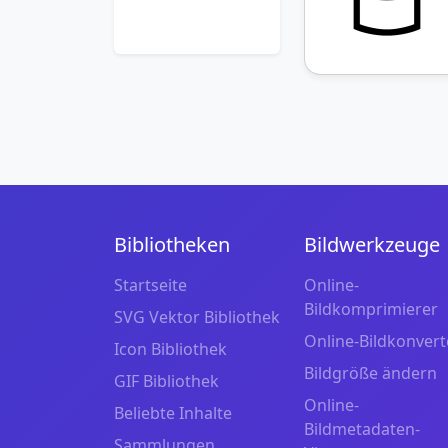
Bibliotheken
Bildwerkzeuge
Startseite
Online-
Bildkomprimierer
SVG Vektor Bibliothek
Online-Bildkonvert
Icon Bibliothek
Bildgröße ändern
GIF Bibliothek
Online-
Beliebte Inhalte
Bildmetadaten-
Sammlungen