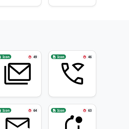
Icon
49
Icon
46
Icon
64
Icon
63