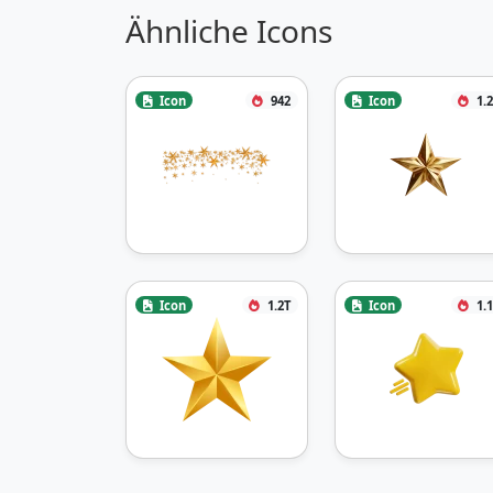
Ähnliche Icons
Icon
942
Icon
1.
Icon
1.2T
Icon
1.