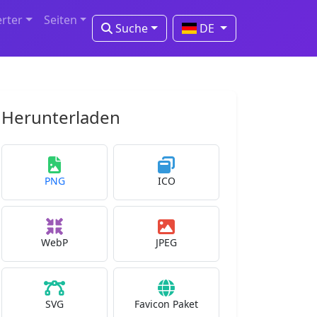
erter
Seiten
Suche
DE
Herunterladen
PNG
ICO
WebP
JPEG
SVG
Favicon Paket