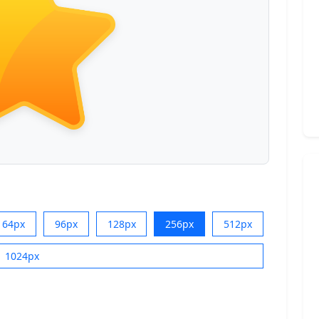
64px
96px
128px
256px
512px
1024px