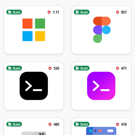
Icon
1.1T
Icon
857
Icon
526
Icon
471
Icon
480
Icon
418