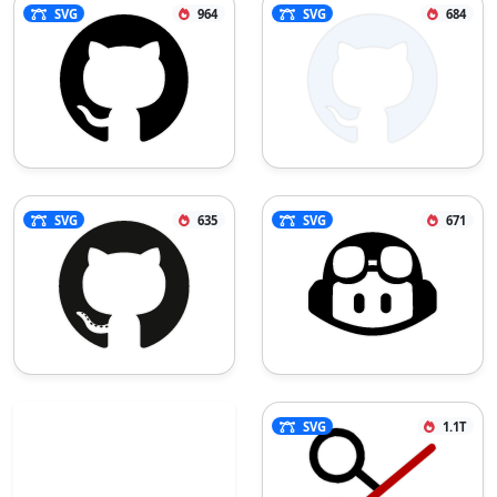
SVG
964
SVG
684
SVG
635
SVG
671
SVG
1.1T