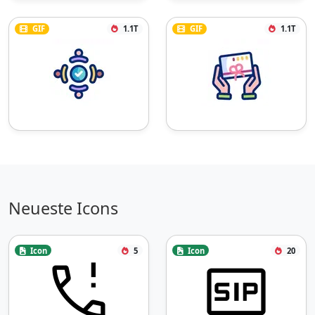
GIF
1.1T
GIF
1.1T
Neueste Icons
Icon
5
Icon
20