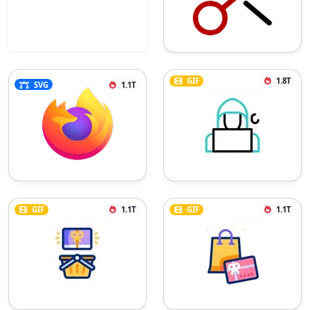
GIF
1.8T
SVG
1.1T
GIF
1.1T
GIF
1.1T