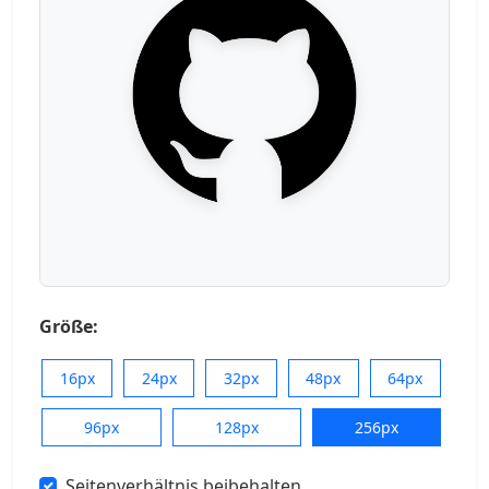
Größe:
16px
24px
32px
48px
64px
96px
128px
256px
Seitenverhältnis beibehalten