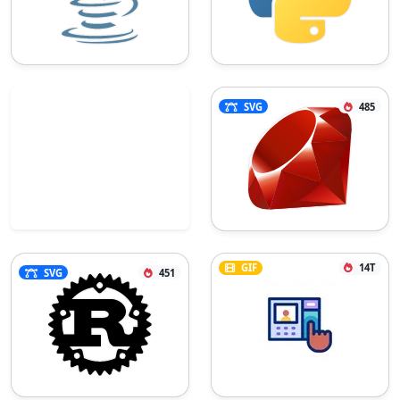
SVG
485
GIF
14T
SVG
451