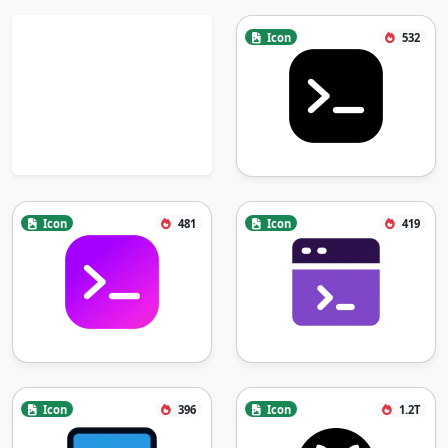
Icon
532
Icon
481
Icon
419
Icon
396
Icon
1.2T