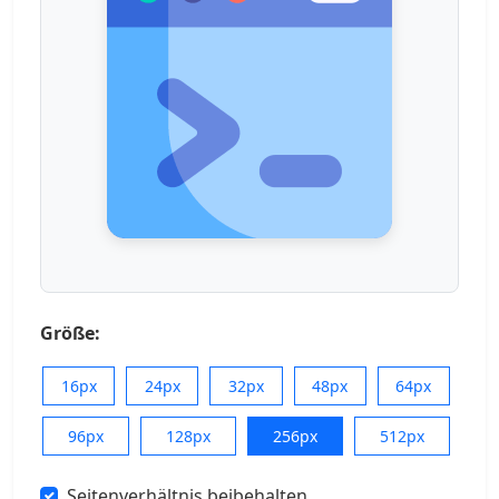
Größe:
16px
24px
32px
48px
64px
96px
128px
256px
512px
Seitenverhältnis beibehalten