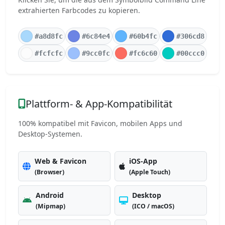
extrahierten Farbcodes zu kopieren.
#a8d8fc
#6c84e4
#60b4fc
#306cd8
#fcfcfc
#9cc0fc
#fc6c60
#00ccc0
Plattform- & App-Kompatibilität
100% kompatibel mit Favicon, mobilen Apps und
Desktop-Systemen.
Web & Favicon
iOS-App
(Browser)
(Apple Touch)
Android
Desktop
(Mipmap)
(ICO / macOS)