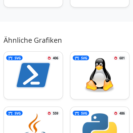
Ähnliche Grafiken
SVG
406
SVG
681
SVG
559
SVG
486