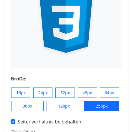
Größe:
16px
24px
32px
48px
64px
96px
128px
256px
Seitenverhältnis beibehalten
256 × 256 px