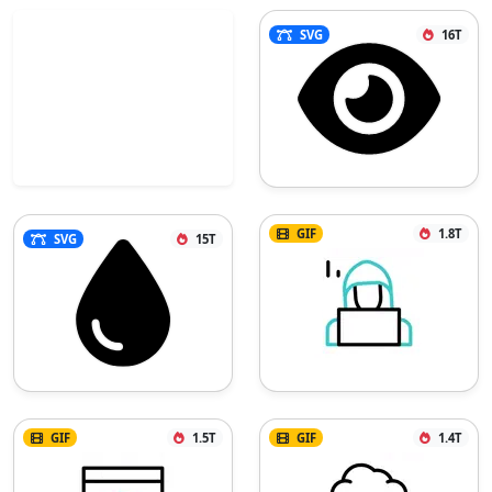
SVG
16T
GIF
1.8T
SVG
15T
GIF
1.5T
GIF
1.4T