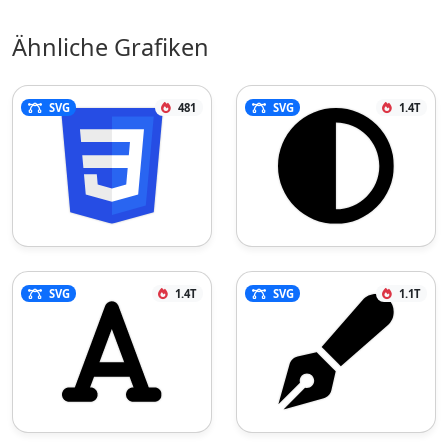
Ähnliche Grafiken
SVG
481
SVG
1.4T
SVG
1.4T
SVG
1.1T