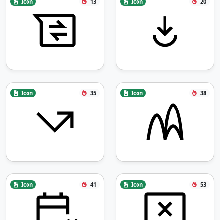
Icon
13
Icon
20
Icon
35
Icon
38
Icon
41
Icon
53