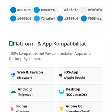
#0078c0
#009ce4
#fcfcfc
#f0f0f0
#0090d8
#24a8e4
#2484c0
#0084cc
Plattform- & App-Kompatibilität
100% kompatibel mit Favicon, mobilen Apps und
Desktop-Systemen.
Web & Favicon
iOS-App
(Browser)
(Apple Touch)
Android
Desktop
(Mipmap)
(ICO / macOS)
Figma
Adobe CC
(Design)
(Creative Cloud)