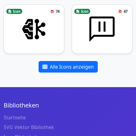
Icon
74
Icon
67
Alle Icons anzeigen
Bibliotheken
Startseite
SVG Vektor Bibliothek